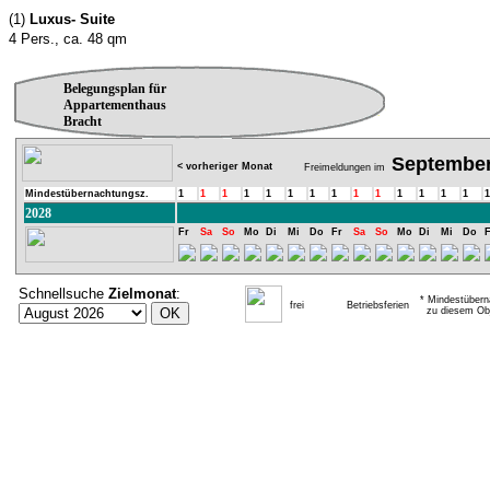
(1)
Luxus- Suite
4 Pers., ca. 48 qm
Belegungsplan für
Appartementhaus
Bracht
Septembe
< vorheriger Monat
Freimeldungen im
Mindestübernachtungsz.
1
1
1
1
1
1
1
1
1
1
1
1
1
1
1
2028
Fr
Sa
So
Mo
Di
Mi
Do
Fr
Sa
So
Mo
Di
Mi
Do
F
Schnellsuche
Zielmonat
:
* Mindestübern
frei
Betriebsferien
zu diesem Obj