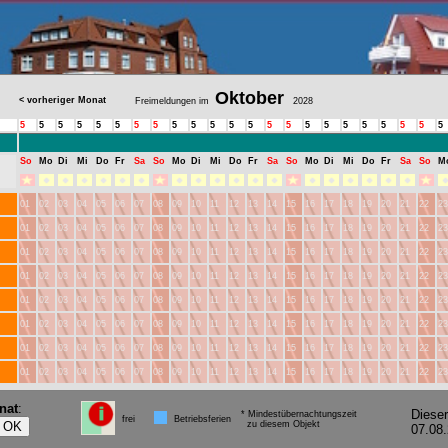
Oktober
< vorheriger Monat
Freimeldungen im
2028
5
5
5
5
5
5
5
5
5
5
5
5
5
5
5
5
5
5
5
5
5
5
5
So
Mo
Di
Mi
Do
Fr
Sa
So
Mo
Di
Mi
Do
Fr
Sa
So
Mo
Di
Mi
Do
Fr
Sa
So
M
01
02
03
04
05
06
07
08
09
10
11
12
13
14
15
16
17
18
19
20
21
22
23
01
02
03
04
05
06
07
08
09
10
11
12
13
14
15
16
17
18
19
20
21
22
23
01
02
03
04
05
06
07
08
09
10
11
12
13
14
15
16
17
18
19
20
21
22
23
01
02
03
04
05
06
07
08
09
10
11
12
13
14
15
16
17
18
19
20
21
22
23
01
02
03
04
05
06
07
08
09
10
11
12
13
14
15
16
17
18
19
20
21
22
23
01
02
03
04
05
06
07
08
09
10
11
12
13
14
15
16
17
18
19
20
21
22
23
01
02
03
04
05
06
07
08
09
10
11
12
13
14
15
16
17
18
19
20
21
22
23
01
02
03
04
05
06
07
08
09
10
11
12
13
14
15
16
17
18
19
20
21
22
23
nat
:
Diese
* Mindestübernachtungszeit
frei
Betriebsferien
zu diesem Objekt
07.08.