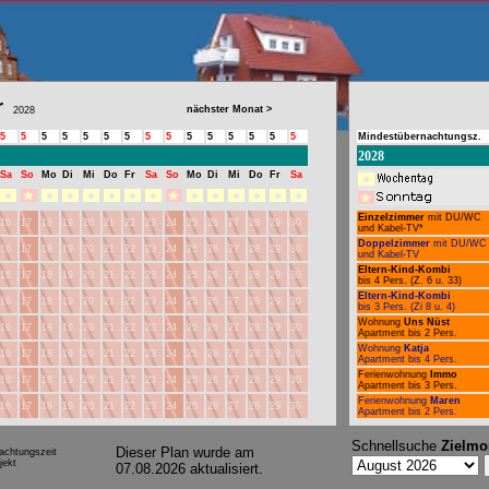
r
nächster Monat >
2028
5
5
5
5
5
5
5
5
5
5
5
5
5
5
5
Mindestübernachtungsz.
2028
Sa
So
Mo
Di
Mi
Do
Fr
Sa
So
Mo
Di
Mi
Do
Fr
Sa
Einzelzimmer
mit DU/WC
16
17
18
19
20
21
22
23
24
25
26
27
28
29
30
und Kabel-TV*
Doppelzimmer
mit DU/WC
16
17
18
19
20
21
22
23
24
25
26
27
28
29
30
und Kabel-TV
Eltern-Kind-Kombi
16
17
18
19
20
21
22
23
24
25
26
27
28
29
30
bis 4 Pers. (Z. 6 u. 33)
Eltern-Kind-Kombi
16
17
18
19
20
21
22
23
24
25
26
27
28
29
30
bis 3 Pers. (Zi 8 u. 4)
Wohnung
Uns Nüst
16
17
18
19
20
21
22
23
24
25
26
27
28
29
30
Apartment bis 2 Pers.
Wohnung
Katja
16
17
18
19
20
21
22
23
24
25
26
27
28
29
30
Apartment bis 4 Pers.
Ferienwohnung
Immo
16
17
18
19
20
21
22
23
24
25
26
27
28
29
30
Apartment bis 3 Pers.
Ferienwohnung
Maren
16
17
18
19
20
21
22
23
24
25
26
27
28
29
30
Apartment bis 2 Pers.
Schnellsuche
Zielmo
Dieser Plan wurde am
achtungszeit
ekt
07.08.2026 aktualisiert.