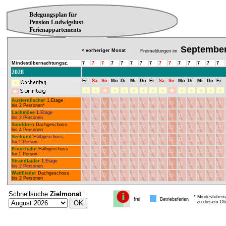
Belegungsplan für
Pension Ludwigslust
Ferienappartements
Septembe
< vorheriger Monat
Freimeldungen im
Mindestübernachtungsz.
7
7
7
7
7
7
7
7
7
7
7
7
7
7
7
2028
Fr
Sa
So
Mo
Di
Mi
Do
Fr
Sa
So
Mo
Di
Mi
Do
Fr
Austernfischer
1.Etage
01
02
03
04
05
06
07
08
09
10
11
12
13
14
15
bis 2 Personen*
Lachmöve
1.Etage
01
02
03
04
05
06
07
08
09
10
11
12
13
14
15
bis 2 Personen
Sanddorn
Dachgeschoss
01
02
03
04
05
06
07
08
09
10
11
12
13
14
15
bis 4 Personen
Seehund
Halbgeschoss
01
02
03
04
05
06
07
08
09
10
11
12
13
14
15
für 1 Person
Knurrhahn
Halbgeschoss
01
02
03
04
05
06
07
08
09
10
11
12
13
14
15
für 1 Person
Strandläufer
1.Etage
01
02
03
04
05
06
07
08
09
10
11
12
13
14
15
bis 2 Personen
Wattflieder
Dachgeschoss
01
02
03
04
05
06
07
08
09
10
11
12
13
14
15
bis 2 Personen
Schnellsuche
Zielmonat
:
* Mindestübern
frei
Betriebsferien
zu diesem Obj