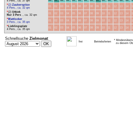
4 Pers., ca. 37 qm
*
(2)
Zauberspitze
01
02
03
04
05
06
07
08
09
10
11
12
13
14
1
4 Pers., ca. 32 qm
*
(2)
Utkiek
01
02
03
04
05
06
07
08
09
10
11
12
13
14
1
Nur 3 Pers
., ca. 32 qm
*
Wattlocker
01
02
03
04
05
06
07
08
09
10
11
12
13
14
1
3 Pers., ca. 35 qm
*
Lieblingsplatz
01
02
03
04
05
06
07
08
09
10
11
12
13
14
1
4 Pers., ca. 35 qm
Schnellsuche
Zielmonat
:
* Mindestübern
frei
Betriebsferien
zu diesem Obj