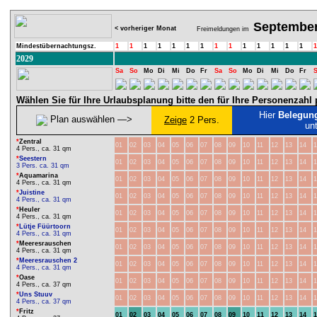
Septembe
< vorheriger Monat
Freimeldungen im
Mindestübernachtungsz.
1
1
1
1
1
1
1
1
1
1
1
1
1
1
1
2029
Sa
So
Mo
Di
Mi
Do
Fr
Sa
So
Mo
Di
Mi
Do
Fr
Wählen Sie für Ihre Urlaubsplanung bitte den für Ihre Personenzah
Hier
Belegun
Plan auswählen ―>
Zeige
2 Pers.
un
*
Zentral
01
02
03
04
05
06
07
08
09
10
11
12
13
14
1
4 Pers., ca. 31 qm
*
Seestern
01
02
03
04
05
06
07
08
09
10
11
12
13
14
1
3 Pers. ca. 31 qm
*
Aquamarina
01
02
03
04
05
06
07
08
09
10
11
12
13
14
1
4 Pers., ca. 31 qm
*
Juistine
01
02
03
04
05
06
07
08
09
10
11
12
13
14
1
4 Pers., ca. 31 qm
*
Heuler
01
02
03
04
05
06
07
08
09
10
11
12
13
14
1
4 Pers., ca. 31 qm
*
Lütje Füürtoorn
01
02
03
04
05
06
07
08
09
10
11
12
13
14
1
4 Pers., ca. 31 qm
*
Meeresrauschen
01
02
03
04
05
06
07
08
09
10
11
12
13
14
1
4 Pers., ca. 31 qm
*
Meeresrauschen 2
01
02
03
04
05
06
07
08
09
10
11
12
13
14
1
4 Pers., ca. 31 qm
*
Oase
01
02
03
04
05
06
07
08
09
10
11
12
13
14
1
4 Pers., ca. 37 qm
*
Uns Stuuv
01
02
03
04
05
06
07
08
09
10
11
12
13
14
1
4 Pers., ca. 37 qm
*
Fritz
01
02
03
04
05
06
07
08
09
10
11
12
13
14
1