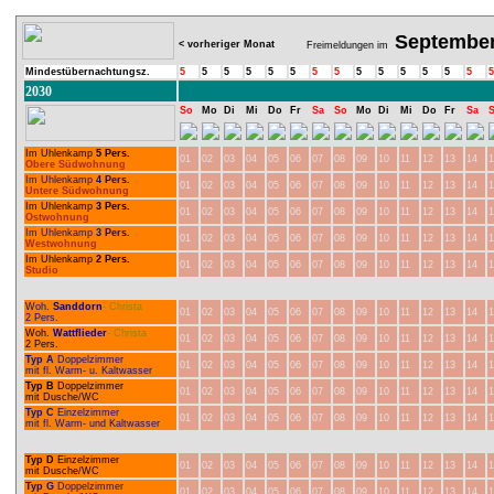
Septembe
< vorheriger Monat
Freimeldungen im
Mindestübernachtungsz.
5
5
5
5
5
5
5
5
5
5
5
5
5
5
5
2030
So
Mo
Di
Mi
Do
Fr
Sa
So
Mo
Di
Mi
Do
Fr
Sa
Im Uhlenkamp
5 Pers.
01
02
03
04
05
06
07
08
09
10
11
12
13
14
1
Obere Südwohnung
Im Uhlenkamp
4 Pers.
01
02
03
04
05
06
07
08
09
10
11
12
13
14
1
Untere Südwohnung
Im Uhlenkamp
3 Pers.
01
02
03
04
05
06
07
08
09
10
11
12
13
14
1
Ostwohnung
Im Uhlenkamp
3 Pers.
01
02
03
04
05
06
07
08
09
10
11
12
13
14
1
Westwohnung
Im Uhlenkamp
2 Pers.
01
02
03
04
05
06
07
08
09
10
11
12
13
14
1
Studio
Woh.
Sanddorn
- Christa
01
02
03
04
05
06
07
08
09
10
11
12
13
14
1
2 Pers.
Woh.
Wattflieder
- Christa
01
02
03
04
05
06
07
08
09
10
11
12
13
14
1
2 Pers.
Typ A
Doppelzimmer
01
02
03
04
05
06
07
08
09
10
11
12
13
14
1
mit fl. Warm- u. Kaltwasser
Typ B
Doppelzimmer
01
02
03
04
05
06
07
08
09
10
11
12
13
14
1
mit Dusche/WC
Typ C
Einzelzimmer
01
02
03
04
05
06
07
08
09
10
11
12
13
14
1
mit fl. Warm- und Kaltwasser
Typ D
Einzelzimmer
01
02
03
04
05
06
07
08
09
10
11
12
13
14
1
mit Dusche/WC
Typ G
Doppelzimmer
01
02
03
04
05
06
07
08
09
10
11
12
13
14
1