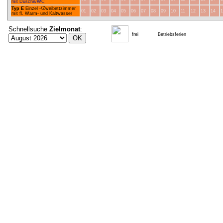
mit Dusche/WC
Typ E
Einzel -/Zweibettzimmer
01
02
03
04
05
06
07
08
09
10
11
12
13
14
1
mit fl. Warm- und Kaltwasser
Schnellsuche
Zielmonat
:
frei
Betriebsferien