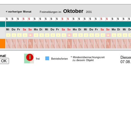
Oktober
< vorheriger Monat
Freimeldungen im
2031
5
5
5
5
5
5
5
5
5
5
5
5
5
5
5
5
5
5
5
5
5
5
5
Mi
Do
Fr
Sa
So
Mo
Di
Mi
Do
Fr
Sa
So
Mo
Di
Mi
Do
Fr
Sa
So
Mo
Di
Mi
D
01
02
03
04
05
06
07
08
09
10
11
12
13
14
15
16
17
18
19
20
21
22
2
nat
:
Diese
* Mindestübernachtungszeit
frei
Betriebsferien
zu diesem Objekt
07.08.