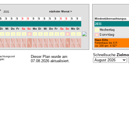
r
nächster Monat >
2031
5
5
5
5
5
5
5
5
5
5
5
5
5
5
5
Mindestübernachtungsz.
2031
Di
Mi
Do
Fr
Sa
So
Mo
Di
Mi
Do
Fr
Sa
So
Mo
Di
Haus Eilts
16
17
18
19
20
21
22
23
24
25
26
27
28
29
30
Ferienhaus bis 6 P.
ca. 100 qm, 4 SZ*
Schnellsuche
Zielmo
Dieser Plan wurde am
achtungszeit
ekt
07.08.2026 aktualisiert.