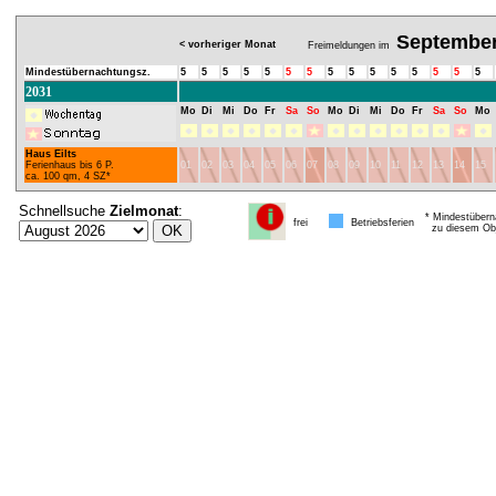
Septembe
< vorheriger Monat
Freimeldungen im
Mindestübernachtungsz.
5
5
5
5
5
5
5
5
5
5
5
5
5
5
5
2031
Mo
Di
Mi
Do
Fr
Sa
So
Mo
Di
Mi
Do
Fr
Sa
So
Mo
Haus Eilts
Ferienhaus bis 6 P.
01
02
03
04
05
06
07
08
09
10
11
12
13
14
15
ca. 100 qm, 4 SZ*
Schnellsuche
Zielmonat
:
* Mindestübern
frei
Betriebsferien
zu diesem Obj