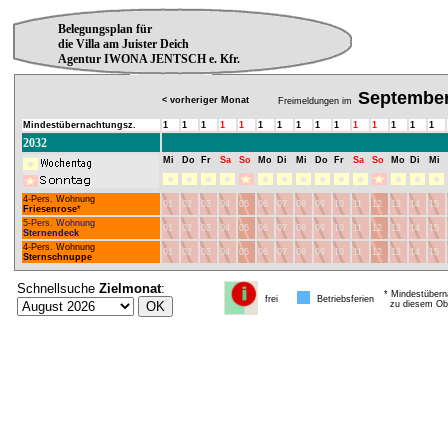
Belegungsplan für
die Villa am Juister Deich
Agentur IWONA JENTSCH e. Kfr.
Septembe
< vorheriger Monat
Freimeldungen im
Mindestübernachtungsz.
1
1
1
1
1
1
1
1
1
1
1
1
1
1
1
2032
Mi
Do
Fr
Sa
So
Mo
Di
Mi
Do
Fr
Sa
So
Mo
Di
Mi
4-Pers. Wohnung
01
02
03
04
05
06
07
08
09
10
11
12
13
14
15
Friesenrose
*
5-Pers. Wohnung
01
02
03
04
05
06
07
08
09
10
11
12
13
14
15
Sternendeck
4-Pers. Wohnung
01
02
03
04
05
06
07
08
09
10
11
12
13
14
15
Sternschnuppe
Schnellsuche
Zielmonat
:
* Mindestübern
frei
Betriebsferien
zu diesem Obj