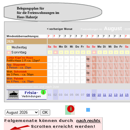
Belegungsplan für
für die Ferienwohnungen im
Haus Hahntje
August
< vorheriger Monat
Freimeldungen im
202
Mindestübernachtungsz.
7
7
7
7
7
7
7
7
7
7
7
7
7
7
7
2026
Sa
So
Mo
Di
Mi
Do
Fr
Sa
So
Mo
Di
Mi
Do
Fr
Sa
Lüttje Käpt´ns Huus
01
02
03
04
05
06
07
08
09
10
11
12
13
14
15
FeWo-Haus 1 P.-ca. 12qm*
App.
Slippstek
01
02
03
04
05
06
07
08
09
10
11
12
13
14
15
1 Person - ca. 15qm
Woh.
Schotstek
01
02
03
04
05
06
07
08
09
10
11
12
13
14
15
bis 3 Pers. - ca. 50qm
Woh.
Palstek
01
02
03
04
05
06
07
08
09
10
11
12
13
14
15
bis 4 Pers. - ca. 70qm
Reiseinformationen von und nach Juist
01
02
03
04
05
06
07
08
09
10
11
12
13
14
15
Schnellsuche
Zielmonat
:
* Mindestübern
frei
Betriebsferien
zu diesem Obj