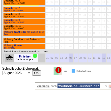
Doppelz.
Nr. 4
01
02
03
04
05
06
07
08
09
10
11
12
13
14
Typ A, Dusche /WC
Doppelz.
Nr. 7
01
02
03
04
05
06
07
08
09
10
11
12
13
14
Typ B, Dusche/WC
Doppelz.
Nr. 8
01
02
03
04
05
06
07
08
09
10
11
12
13
14
Typ A, Dusche /WC
Doppelz.
Nr. 9
01
02
03
04
05
06
07
08
09
10
11
12
13
14
Typ A, Dusche /WC
Doppelz.
Nr. 10
01
02
03
04
05
06
07
08
09
10
11
12
13
14
Typ B, Dusche/WC
Wohnung
Wattflieder
mit Balkon bis 2
01
02
03
04
05
06
07
08
09
10
11
12
13
14
Pers.
Wohnung
Sanddorn
mit Balkon bis 2
01
02
03
04
05
06
07
08
09
10
11
12
13
14
Pers.
Wohnung
Ginster
01
02
03
04
05
06
07
08
09
10
11
12
13
14
bis 3 Pers.
Reiseinformationen von und nach Juist
01
02
03
04
05
06
07
08
09
10
11
12
13
14
Schnellsuche
Zielmonat
:
frei
Betriebsferien