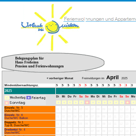
Belegungsplan für
Haus Frohsinn
Pension und Ferienwohnungen
April
< vorheriger Monat
Freimeldungen im
2025
Mindestübernachtungsz.
5
5
5
5
5
5
5
5
5
5
5
5
3
3
2025
Di
Mi
Do
Fr
Sa
So
Mo
Di
Mi
Do
Fr
Sa
So
Mo
Einzelz.
Nr. 5
01
02
03
04
05
06
07
08
09
10
11
12
13
14
Dusche/WC
Einzelz.
Nr. 6
01
02
03
04
05
06
07
08
09
10
11
12
13
14
Duche/WC Balkon
Doppelz.
Nr.1
01
02
03
04
05
06
07
08
09
10
11
12
13
14
Typ B, Dusche/WC
Dreibettzi
Nr. 4
01
02
03
04
05
06
07
08
09
10
11
12
13
14
Dusche/WC