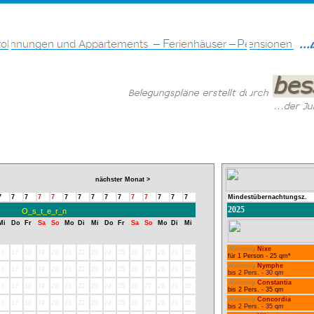
nächster Monat >
7
7
7
7
7
7
7
7
7
7
7
7
7
7
7
Mindestübernachtungsz.
2025
O_s_t_e_r_n
Mi
Do
Fr
Sa
So
Mo
Di
Mi
Do
Fr
Sa
So
Mo
Di
Mi
Wohnung
Nixe
16
17
18
19
20
21
22
23
24
25
26
27
28
29
30
für 1 Person - 25 qm*
Wohnung
Nymphe
16
17
18
19
20
21
22
23
24
25
26
27
28
29
30
bis 2 Pers. - 30 qm
Wohnung
Constantia
16
17
18
19
20
21
22
23
24
25
26
27
28
29
30
bis 2 Pers. - 35 qm
Wohnung
Concordia
16
17
18
19
20
21
22
23
24
25
26
27
28
29
30
bis 2 Pers. - 35 qm