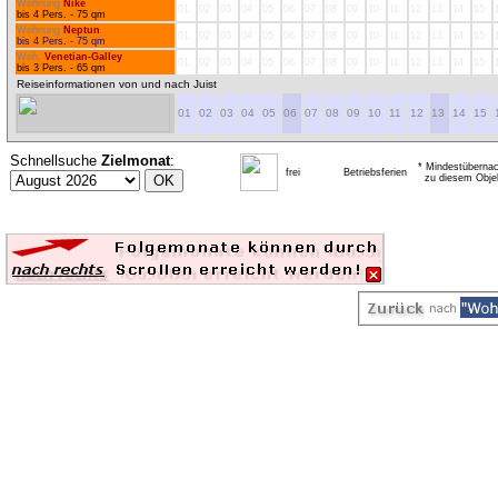
Wohnung
Nike
01
02
03
04
05
06
07
08
09
10
11
12
13
14
15
bis 4 Pers. - 75 qm
Wohnung
Neptun
01
02
03
04
05
06
07
08
09
10
11
12
13
14
15
bis 4 Pers. - 75 qm
Woh.
Venetian-Galley
01
02
03
04
05
06
07
08
09
10
11
12
13
14
15
bis 3 Pers. - 65 qm
Reiseinformationen von und nach Juist
01
02
03
04
05
06
07
08
09
10
11
12
13
14
15
Schnellsuche
Zielmonat
:
* Mindestübernac
frei
Betriebsferien
zu diesem Obje