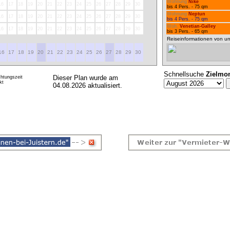
Wohnung
Nike
16
17
18
19
20
21
22
23
24
25
26
27
28
29
30
bis 4 Pers. - 75 qm
Wohnung
Neptun
16
17
18
19
20
21
22
23
24
25
26
27
28
29
30
bis 4 Pers. - 75 qm
Woh.
Venetian-Galley
16
17
18
19
20
21
22
23
24
25
26
27
28
29
30
bis 3 Pers. - 65 qm
Reiseinformationen von un
16
17
18
19
20
21
22
23
24
25
26
27
28
29
30
Schnellsuche
Zielmo
Dieser Plan wurde am
htungszeit
kt
04.08.2026 aktualisiert.