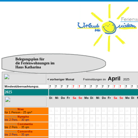
Belegungsplan für
die Ferienwohnungen im
Haus Katharina
April
< vorheriger Monat
Freimeldungen im
2025
Mindestübernachtungsz.
7
7
7
7
7
7
7
7
7
7
7
7
7
7
7
2025
Di
Mi
Do
Fr
Sa
So
Mo
Di
Mi
Do
Fr
Sa
So
Mo
Di
Wohnung
Nixe
01
02
03
04
05
06
07
08
09
10
11
12
13
14
15
für 1 Person - 25 qm*
Wohnung
Nymphe
01
02
03
04
05
06
07
08
09
10
11
12
13
14
15
bis 2 Pers. - 30 qm
Wohnung
Constantia
01
02
03
04
05
06
07
08
09
10
11
12
13
14
15
bis 2 Pers. - 35 qm
Wohnung
Concordia
01
02
03
04
05
06
07
08
09
10
11
12
13
14
15
bis 2 Pers. - 35 qm