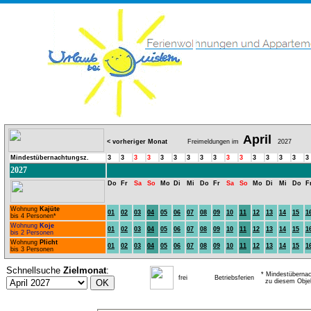
April
< vorheriger Monat
Freimeldungen im
2027
Mindestübernachtungsz.
3
3
3
3
3
3
3
3
3
3
3
3
3
3
3
3
2027
Do
Fr
Sa
So
Mo
Di
Mi
Do
Fr
Sa
So
Mo
Di
Mi
Do
F
Wohnung
Kajüte
01
02
03
04
05
06
07
08
09
10
11
12
13
14
15
1
bis 4 Personen*
Wohnung
Koje
01
02
03
04
05
06
07
08
09
10
11
12
13
14
15
1
bis 2 Personen
Wohnung
Plicht
01
02
03
04
05
06
07
08
09
10
11
12
13
14
15
1
bis 3 Personen
Schnellsuche
Zielmonat
:
* Mindestübernac
frei
Betriebsferien
zu diesem Obje