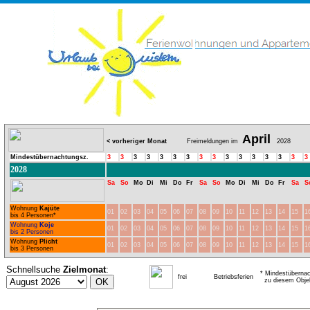
April
< vorheriger Monat
Freimeldungen im
2028
Mindestübernachtungsz.
3
3
3
3
3
3
3
3
3
3
3
3
3
3
3
3
2028
Sa
So
Mo
Di
Mi
Do
Fr
Sa
So
Mo
Di
Mi
Do
Fr
Sa
S
Wohnung
Kajüte
01
02
03
04
05
06
07
08
09
10
11
12
13
14
15
1
bis 4 Personen*
Wohnung
Koje
01
02
03
04
05
06
07
08
09
10
11
12
13
14
15
1
bis 2 Personen
Wohnung
Plicht
01
02
03
04
05
06
07
08
09
10
11
12
13
14
15
1
bis 3 Personen
Schnellsuche
Zielmonat
:
* Mindestübernac
frei
Betriebsferien
zu diesem Obje