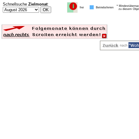
Schnellsuche
Zielmonat
:
* Mindestübernac
frei
Betriebsferien
zu diesem Obje