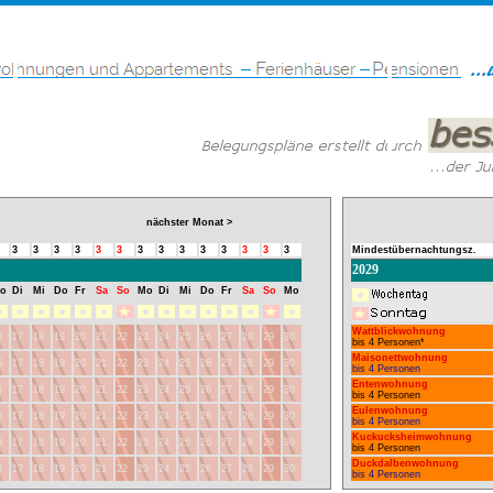
nächster Monat >
3
3
3
3
3
3
3
3
3
3
3
3
3
3
Mindestübernachtungsz.
2029
o
Di
Mi
Do
Fr
Sa
So
Mo
Di
Mi
Do
Fr
Sa
So
Mo
Wattblickwohnung
6
17
18
19
20
21
22
23
24
25
26
27
28
29
30
bis 4 Personen*
Maisonettwohnung
6
17
18
19
20
21
22
23
24
25
26
27
28
29
30
bis 4 Personen
Entenwohnung
6
17
18
19
20
21
22
23
24
25
26
27
28
29
30
bis 4 Personen
Eulenwohnung
6
17
18
19
20
21
22
23
24
25
26
27
28
29
30
bis 4 Personen
Kuckucksheimwohnung
6
17
18
19
20
21
22
23
24
25
26
27
28
29
30
bis 4 Personen
Duckdalbenwohnung
6
17
18
19
20
21
22
23
24
25
26
27
28
29
30
bis 4 Personen