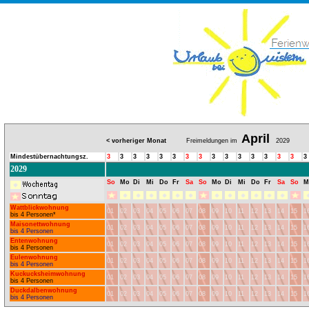
April
< vorheriger Monat
Freimeldungen im
2029
Mindestübernachtungsz.
3
3
3
3
3
3
3
3
3
3
3
3
3
3
3
3
2029
So
Mo
Di
Mi
Do
Fr
Sa
So
Mo
Di
Mi
Do
Fr
Sa
So
M
Wattblickwohnung
01
02
03
04
05
06
07
08
09
10
11
12
13
14
15
1
bis 4 Personen*
Maisonettwohnung
01
02
03
04
05
06
07
08
09
10
11
12
13
14
15
1
bis 4 Personen
Entenwohnung
01
02
03
04
05
06
07
08
09
10
11
12
13
14
15
1
bis 4 Personen
Eulenwohnung
01
02
03
04
05
06
07
08
09
10
11
12
13
14
15
1
bis 4 Personen
Kuckucksheimwohnung
01
02
03
04
05
06
07
08
09
10
11
12
13
14
15
1
bis 4 Personen
Duckdalbenwohnung
01
02
03
04
05
06
07
08
09
10
11
12
13
14
15
1
bis 4 Personen