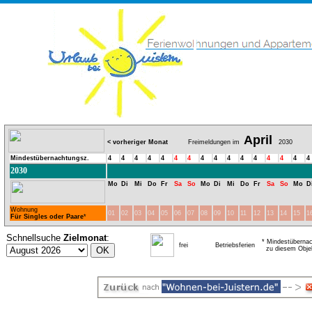
April
< vorheriger Monat
Freimeldungen im
2030
Mindestübernachtungsz.
4
4
4
4
4
4
4
4
4
4
4
4
4
4
4
4
2030
Mo
Di
Mi
Do
Fr
Sa
So
Mo
Di
Mi
Do
Fr
Sa
So
Mo
D
Wohnung
01
02
03
04
05
06
07
08
09
10
11
12
13
14
15
1
Für Singles oder Paare
*
Schnellsuche
Zielmonat
:
* Mindestübernac
frei
Betriebsferien
zu diesem Obje