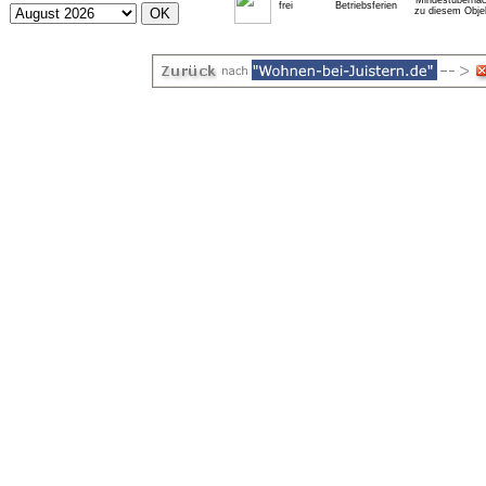
* Mindestübernac
frei
Betriebsferien
zu diesem Obje