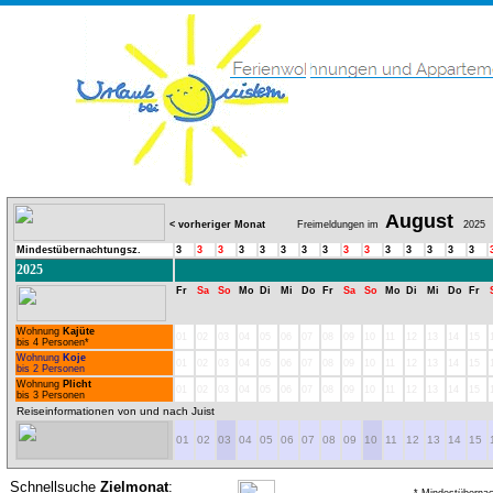
August
< vorheriger Monat
Freimeldungen im
2025
Mindestübernachtungsz.
3
3
3
3
3
3
3
3
3
3
3
3
3
3
3
2025
Fr
Sa
So
Mo
Di
Mi
Do
Fr
Sa
So
Mo
Di
Mi
Do
Fr
Wohnung
Kajüte
01
02
03
04
05
06
07
08
09
10
11
12
13
14
15
bis 4 Personen*
Wohnung
Koje
01
02
03
04
05
06
07
08
09
10
11
12
13
14
15
bis 2 Personen
Wohnung
Plicht
01
02
03
04
05
06
07
08
09
10
11
12
13
14
15
bis 3 Personen
Reiseinformationen von und nach Juist
01
02
03
04
05
06
07
08
09
10
11
12
13
14
15
Schnellsuche
Zielmonat
: