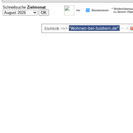
Schnellsuche
Zielmonat
:
* Mindestübernac
frei
Betriebsferien
zu diesem Obje