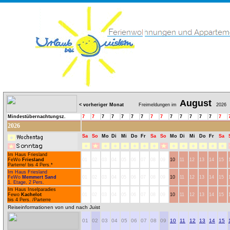
August
< vorheriger Monat
Freimeldungen im
2026
Mindestübernachtungsz.
7
7
7
7
7
7
7
7
7
7
7
7
7
7
7
2026
Sa
So
Mo
Di
Mi
Do
Fr
Sa
So
Mo
Di
Mi
Do
Fr
Sa
Im Haus Friesland
FeWo
Friesland
01
02
03
04
05
06
07
08
09
10
11
12
13
14
15
Parterre/ bis 4 Pers.*
Im Haus Friesland
FeWo
Memmert Sand
01
02
03
04
05
06
07
08
09
10
11
12
13
14
15
1. Etage, 2 Pers.
Im Haus Inselparadies
Fewo
Kachelot
01
02
03
04
05
06
07
08
09
10
11
12
13
14
15
bis 4 Pers. /Parterre
Reiseinformationen von und nach Juist
01
02
03
04
05
06
07
08
09
10
11
12
13
14
15