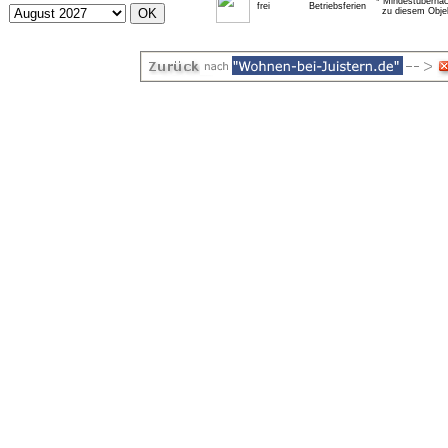
* Mindestübernac
frei
Betriebsferien
zu diesem Obje