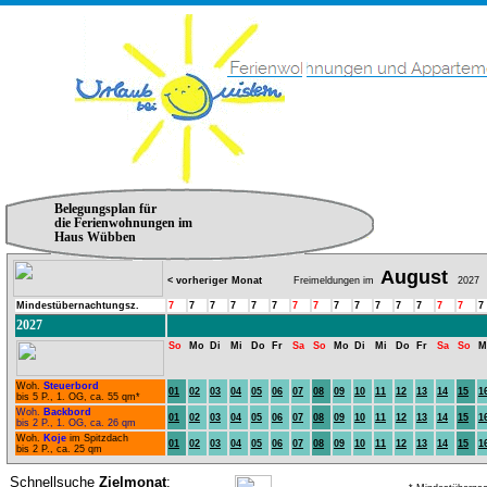
Belegungsplan für
die Ferienwohnungen im
Haus Wübben
August
< vorheriger Monat
Freimeldungen im
2027
Mindestübernachtungsz.
7
7
7
7
7
7
7
7
7
7
7
7
7
7
7
7
2027
So
Mo
Di
Mi
Do
Fr
Sa
So
Mo
Di
Mi
Do
Fr
Sa
So
M
Woh.
Steuerbord
01
02
03
04
05
06
07
08
09
10
11
12
13
14
15
1
bis 5 P., 1. OG, ca. 55 qm*
Woh.
Backbord
01
02
03
04
05
06
07
08
09
10
11
12
13
14
15
1
bis 2 P., 1. OG, ca. 26 qm
Woh.
Koje
im Spitzdach
01
02
03
04
05
06
07
08
09
10
11
12
13
14
15
1
bis 2 P., ca. 25 qm
Schnellsuche
Zielmonat
: