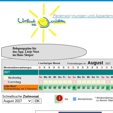
Belegungsplan für
das App. Lütje Nüst
im Haus Sleeper
August
< vorheriger Monat
Freimeldungen im
2027
Mindestübernachtungsz.
5
5
5
5
5
5
5
5
5
5
5
5
5
5
5
5
2027
So
Mo
Di
Mi
Do
Fr
Sa
So
Mo
Di
Mi
Do
Fr
Sa
So
M
Lütje Nüst
*,
01
02
03
04
05
06
07
08
09
10
11
12
13
14
15
1
Ferienwohnung, bis 5 Personen
Schnellsuche
Zielmonat
:
* Mindestübernac
frei
Betriebsferien
zu diesem Obje