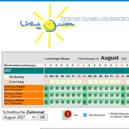
August
< vorheriger Monat
Freimeldungen im
2027
Mindestübernachtungsz.
3
3
3
3
3
3
3
3
3
3
3
3
3
3
3
3
2027
So
Mo
Di
Mi
Do
Fr
Sa
So
Mo
Di
Mi
Do
Fr
Sa
So
M
Wohnung
Kajüte
01
02
03
04
05
06
07
08
09
10
11
12
13
14
15
1
bis 4 Personen*
Wohnung
Koje
01
02
03
04
05
06
07
08
09
10
11
12
13
14
15
1
bis 2 Personen
Wohnung
Plicht
01
02
03
04
05
06
07
08
09
10
11
12
13
14
15
1
bis 3 Personen
Schnellsuche
Zielmonat
:
* Mindestübernac
frei
Betriebsferien
zu diesem Obje