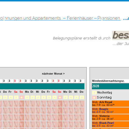
nächster Monat >
3
3
3
3
3
3
3
3
3
3
3
3
3
3
3
Mindestübernachtungsz.
2028
i
Do
Fr
Sa
So
Mo
Di
Mi
Do
Fr
Sa
So
Mo
Di
Mi
Do
Woh.
Ark Royal
6
17
18
19
20
21
22
23
24
25
26
27
28
29
30
31
bis 7 P. ca. 83 m²*
Woh.
Beagle
6
17
18
19
20
21
22
23
24
25
26
27
28
29
30
31
bis 4 P. ca. 50 m²
Woh.
Victoria
6
17
18
19
20
21
22
23
24
25
26
27
28
29
30
31
bis 2 P. ca. 36 m²
Woh.
Black Pearl
6
17
18
19
20
21
22
23
24
25
26
27
28
29
30
31
bis 3 P. ca. 43 m²