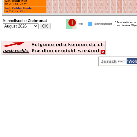
Woh.
Bunte Kuh
01
02
03
04
05
06
07
08
09
10
11
12
13
14
15
1
bis 2 P. ca. 22 m²
Woh.
Golden Hinde
01
02
03
04
05
06
07
08
09
10
11
12
13
14
15
1
bis 2 P. ca. 25 m²
Schnellsuche
Zielmonat
:
* Mindestübernac
frei
Betriebsferien
zu diesem Obje