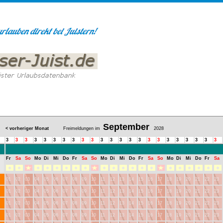
September
< vorheriger Monat
Freimeldungen im
2028
3
3
3
3
3
3
3
3
3
3
3
3
3
3
3
3
3
3
3
3
3
3
3
Fr
Sa
So
Mo
Di
Mi
Do
Fr
Sa
So
Mo
Di
Mi
Do
Fr
Sa
So
Mo
Di
Mi
Do
Fr
Sa
01
02
03
04
05
06
07
08
09
10
11
12
13
14
15
16
17
18
19
20
21
22
23
01
02
03
04
05
06
07
08
09
10
11
12
13
14
15
16
17
18
19
20
21
22
23
01
02
03
04
05
06
07
08
09
10
11
12
13
14
15
16
17
18
19
20
21
22
23
01
02
03
04
05
06
07
08
09
10
11
12
13
14
15
16
17
18
19
20
21
22
23