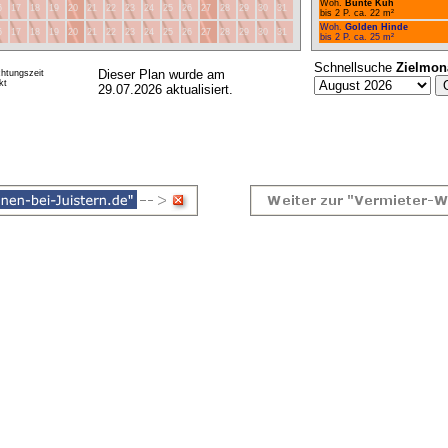
Woh.
Bunte Kuh
6
17
18
19
20
21
22
23
24
25
26
27
28
29
30
31
bis 2 P. ca. 22 m²
Woh.
Golden Hinde
6
17
18
19
20
21
22
23
24
25
26
27
28
29
30
31
bis 2 P. ca. 25 m²
Schnellsuche
Zielmon
Dieser Plan wurde am
htungszeit
kt
29.07.2026 aktualisiert.