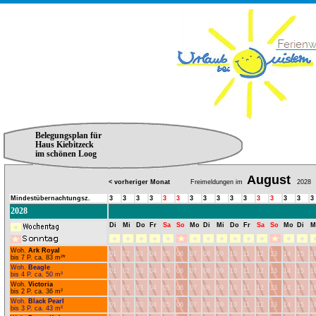
Belegungsplan für
Haus Kiebitzeck
im schönen Loog
August
< vorheriger Monat
Freimeldungen im
2028
Mindestübernachtungsz.
3
3
3
3
3
3
3
3
3
3
3
3
3
3
3
3
2028
Di
Mi
Do
Fr
Sa
So
Mo
Di
Mi
Do
Fr
Sa
So
Mo
Di
M
Woh.
Ark Royal
01
02
03
04
05
06
07
08
09
10
11
12
13
14
15
1
bis 7 P. ca. 83 m²*
Woh.
Beagle
01
02
03
04
05
06
07
08
09
10
11
12
13
14
15
1
bis 4 P. ca. 50 m²
Woh.
Victoria
01
02
03
04
05
06
07
08
09
10
11
12
13
14
15
1
bis 2 P. ca. 36 m²
Woh.
Black Pearl
01
02
03
04
05
06
07
08
09
10
11
12
13
14
15
1
bis 3 P. ca. 43 m²