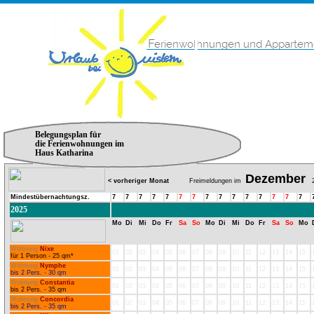
Belegungsplan für
die Ferienwohnungen im
Haus Katharina
Dezember
< vorheriger Monat
Freimeldungen im
2
Mindestübernachtungsz.
7
7
7
7
7
7
7
7
7
7
7
7
7
7
7
2025
Mo
Di
Mi
Do
Fr
Sa
So
Mo
Di
Mi
Do
Fr
Sa
So
Mo
Wohnung
Nixe
01
02
03
04
05
06
07
08
09
10
11
12
13
14
15
für 1 Person - 25 qm*
Wohnung
Nymphe
01
02
03
04
05
06
07
08
09
10
11
12
13
14
15
bis 2 Pers. - 30 qm
Wohnung
Constantia
01
02
03
04
05
06
07
08
09
10
11
12
13
14
15
bis 2 Pers. - 35 qm
Wohnung
Concordia
01
02
03
04
05
06
07
08
09
10
11
12
13
14
15
bis 2 Pers. - 35 qm