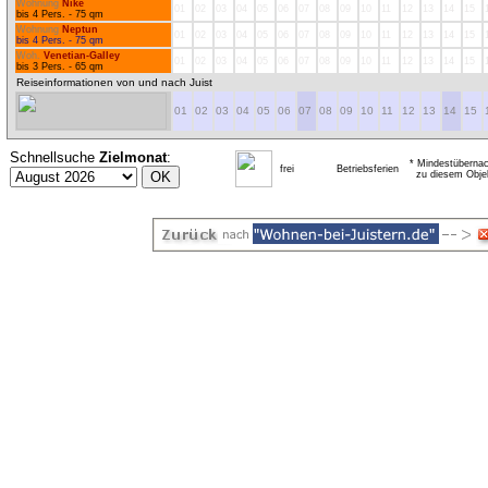
Wohnung
Nike
01
02
03
04
05
06
07
08
09
10
11
12
13
14
15
bis 4 Pers. - 75 qm
Wohnung
Neptun
01
02
03
04
05
06
07
08
09
10
11
12
13
14
15
bis 4 Pers. - 75 qm
Woh.
Venetian-Galley
01
02
03
04
05
06
07
08
09
10
11
12
13
14
15
bis 3 Pers. - 65 qm
Reiseinformationen von und nach Juist
01
02
03
04
05
06
07
08
09
10
11
12
13
14
15
Schnellsuche
Zielmonat
:
* Mindestübernac
frei
Betriebsferien
zu diesem Obje