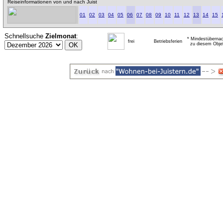
Reiseinformationen von und nach Juist
01
02
03
04
05
06
07
08
09
10
11
12
13
14
15
Schnellsuche
Zielmonat
:
* Mindestübernac
frei
Betriebsferien
zu diesem Obje