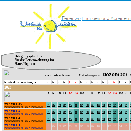
Belegungsplan für
für die Ferienwohnung im
Haus Neptun
Dezember
< vorheriger Monat
Freimeldungen im
2
Mindestübernachtungsz.
5
5
5
5
5
5
5
5
5
5
5
5
5
5
5
2026
Di
Mi
Do
Fr
Sa
So
Mo
Di
Mi
Do
Fr
Sa
So
Mo
Di
Wohnung 3
*,
01
02
03
04
05
06
07
08
09
10
11
12
13
14
15
Ferienwohnung, bis 4 Personen
Wohnung 1
,
01
02
03
04
05
06
07
08
09
10
11
12
13
14
15
Ferienwohnung, bis 2 Personen
Wohnung 2
,
01
02
03
04
05
06
07
08
09
10
11
12
13
14
15
Ferienwohnung, bis 2 Personen
Wohnung 4
,
01
02
03
04
05
06
07
08
09
10
11
12
13
14
15
Ferienwohnung, bis 4 Personen