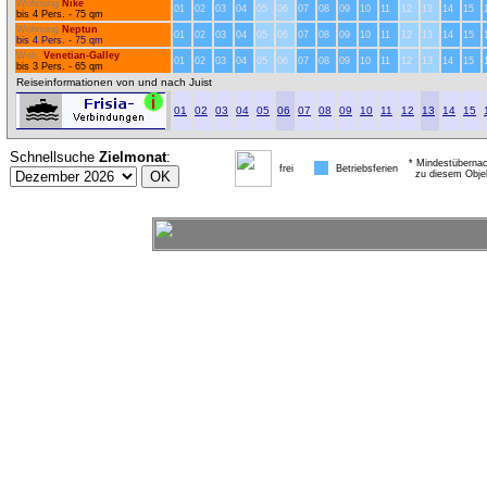
Wohnung
Nike
01
02
03
04
05
06
07
08
09
10
11
12
13
14
15
bis 4 Pers. - 75 qm
Wohnung
Neptun
01
02
03
04
05
06
07
08
09
10
11
12
13
14
15
bis 4 Pers. - 75 qm
Woh.
Venetian-Galley
01
02
03
04
05
06
07
08
09
10
11
12
13
14
15
bis 3 Pers. - 65 qm
Reiseinformationen von und nach Juist
01
02
03
04
05
06
07
08
09
10
11
12
13
14
15
Schnellsuche
Zielmonat
:
* Mindestübernac
frei
Betriebsferien
zu diesem Obje