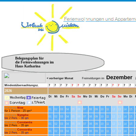
Belegungsplan für
die Ferienwohnungen im
Haus Katharina
Dezember
< vorheriger Monat
Freimeldungen im
2
Mindestübernachtungsz.
7
7
7
7
7
7
7
7
7
7
7
7
7
7
7
2026
Di
Mi
Do
Fr
Sa
So
Mo
Di
Mi
Do
Fr
Sa
So
Mo
Di
Wohnung
Nixe
01
02
03
04
05
06
07
08
09
10
11
12
13
14
15
für 1 Person - 25 qm*
Wohnung
Nymphe
01
02
03
04
05
06
07
08
09
10
11
12
13
14
15
bis 2 Pers. - 30 qm
Wohnung
Constantia
01
02
03
04
05
06
07
08
09
10
11
12
13
14
15
bis 2 Pers. - 35 qm
Wohnung
Concordia
01
02
03
04
05
06
07
08
09
10
11
12
13
14
15
bis 2 Pers. - 35 qm