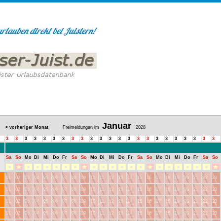
Januar
< vorheriger Monat
Freimeldungen im
2028
3
3
3
3
3
3
3
3
3
3
3
3
3
3
3
3
3
3
3
3
3
3
3
Sa
So
Mo
Di
Mi
Do
Fr
Sa
So
Mo
Di
Mi
Do
Fr
Sa
So
Mo
Di
Mi
Do
Fr
Sa
So
01
02
03
04
05
06
07
08
09
10
11
12
13
14
15
16
17
18
19
20
21
22
23
01
02
03
04
05
06
07
08
09
10
11
12
13
14
15
16
17
18
19
20
21
22
23
01
02
03
04
05
06
07
08
09
10
11
12
13
14
15
16
17
18
19
20
21
22
23
01
02
03
04
05
06
07
08
09
10
11
12
13
14
15
16
17
18
19
20
21
22
23