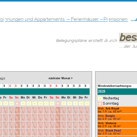
nächster Monat >
027
3
3
3
3
3
3
3
3
3
3
3
3
3
3
3
Mindestübernachtungsz.
2028
o
Fr
Sa
So
Mo
Di
Mi
Do
Fr
Sa
So
Mo
Di
Mi
Do
Fr
Woh.
Ark Royal
6
17
18
19
20
21
22
23
24
25
26
27
28
29
30
31
bis 7 P. ca. 83 m²*
Woh.
Beagle
6
17
18
19
20
21
22
23
24
25
26
27
28
29
30
31
bis 4 P. ca. 50 m²
Woh.
Victoria
6
17
18
19
20
21
22
23
24
25
26
27
28
29
30
31
bis 2 P. ca. 36 m²
Woh.
Black Pearl
6
17
18
19
20
21
22
23
24
25
26
27
28
29
30
31
bis 3 P. ca. 43 m²