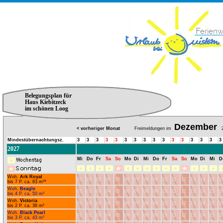
Belegungsplan für
Haus Kiebitzeck
im schönen Loog
Dezember
< vorheriger Monat
Freimeldungen im
2
Mindestübernachtungsz.
3
3
3
3
3
3
3
3
3
3
3
3
3
3
3
3
2027
Mi
Do
Fr
Sa
So
Mo
Di
Mi
Do
Fr
Sa
So
Mo
Di
Mi
D
Woh.
Ark Royal
01
02
03
04
05
06
07
08
09
10
11
12
13
14
15
1
bis 7 P. ca. 83 m²*
Woh.
Beagle
01
02
03
04
05
06
07
08
09
10
11
12
13
14
15
1
bis 4 P. ca. 50 m²
Woh.
Victoria
01
02
03
04
05
06
07
08
09
10
11
12
13
14
15
1
bis 2 P. ca. 36 m²
Woh.
Black Pearl
01
02
03
04
05
06
07
08
09
10
11
12
13
14
15
1
bis 3 P. ca. 43 m²