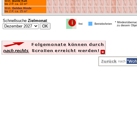
Woh.
Bunte Kuh
01
02
03
04
05
06
07
08
09
10
11
12
13
14
15
1
bis 2 P. ca. 22 m²
Woh.
Golden Hinde
01
02
03
04
05
06
07
08
09
10
11
12
13
14
15
1
bis 2 P. ca. 25 m²
Schnellsuche
Zielmonat
:
* Mindestübernac
frei
Betriebsferien
zu diesem Obje