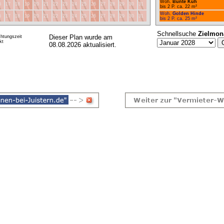
Woh.
Bunte Kuh
6
17
18
19
20
21
22
23
24
25
26
27
28
29
30
31
bis 2 P. ca. 22 m²
Woh.
Golden Hinde
6
17
18
19
20
21
22
23
24
25
26
27
28
29
30
31
bis 2 P. ca. 25 m²
Schnellsuche
Zielmon
Dieser Plan wurde am
htungszeit
kt
08.08.2026 aktualisiert.