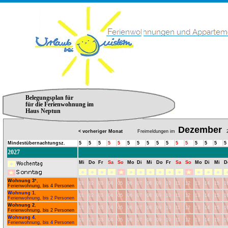
Belegungsplan für
für die Ferienwohnung im
Haus Neptun
Dezember
< vorheriger Monat
Freimeldungen im
2
Mindestübernachtungsz.
5
5
5
5
5
5
5
5
5
5
5
5
5
5
5
5
2027
Mi
Do
Fr
Sa
So
Mo
Di
Mi
Do
Fr
Sa
So
Mo
Di
Mi
D
Wohnung 3
*,
01
02
03
04
05
06
07
08
09
10
11
12
13
14
15
1
Ferienwohnung, bis 4 Personen
Wohnung 1
,
01
02
03
04
05
06
07
08
09
10
11
12
13
14
15
1
Ferienwohnung, bis 2 Personen
Wohnung 2
,
01
02
03
04
05
06
07
08
09
10
11
12
13
14
15
1
Ferienwohnung, bis 2 Personen
Wohnung 4
,
01
02
03
04
05
06
07
08
09
10
11
12
13
14
15
1
Ferienwohnung, bis 4 Personen