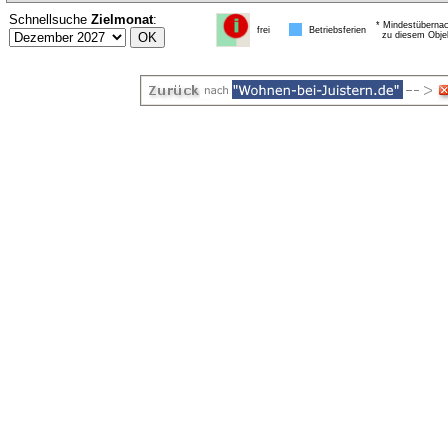
Schnellsuche
Zielmonat
:
* Mindestübernac
frei
Betriebsferien
zu diesem Obje