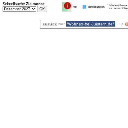
Schnellsuche
Zielmonat
:
* Mindestübernac
frei
Betriebsferien
zu diesem Obje