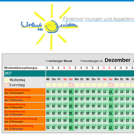
Dezember
< vorheriger Monat
Freimeldungen im
2
Mindestübernachtungsz.
3
3
3
3
3
3
3
3
3
3
3
3
3
3
3
3
2027
Mi
Do
Fr
Sa
So
Mo
Di
Mi
Do
Fr
Sa
So
Mo
Di
Mi
D
Wattblickwohnung
01
02
03
04
05
06
07
08
09
10
11
12
13
14
15
1
bis 4 Personen*
Maisonettwohnung
01
02
03
04
05
06
07
08
09
10
11
12
13
14
15
1
bis 4 Personen
Entenwohnung
01
02
03
04
05
06
07
08
09
10
11
12
13
14
15
1
bis 4 Personen
Eulenwohnung
01
02
03
04
05
06
07
08
09
10
11
12
13
14
15
1
bis 4 Personen
Kuckucksheimwohnung
01
02
03
04
05
06
07
08
09
10
11
12
13
14
15
1
bis 4 Personen
Duckdalbenwohnung
01
02
03
04
05
06
07
08
09
10
11
12
13
14
15
1
bis 4 Personen