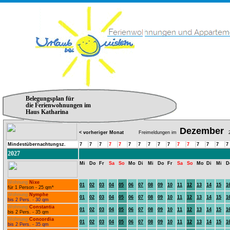
Belegungsplan für
die Ferienwohnungen im
Haus Katharina
Dezember
< vorheriger Monat
Freimeldungen im
2
Mindestübernachtungsz.
7
7
7
7
7
7
7
7
7
7
7
7
7
7
7
7
2027
Mi
Do
Fr
Sa
So
Mo
Di
Mi
Do
Fr
Sa
So
Mo
Di
Mi
D
Wohnung
Nixe
01
02
03
04
05
06
07
08
09
10
11
12
13
14
15
1
für 1 Person - 25 qm*
Wohnung
Nymphe
01
02
03
04
05
06
07
08
09
10
11
12
13
14
15
1
bis 2 Pers. - 30 qm
Wohnung
Constantia
01
02
03
04
05
06
07
08
09
10
11
12
13
14
15
1
bis 2 Pers. - 35 qm
Wohnung
Concordia
01
02
03
04
05
06
07
08
09
10
11
12
13
14
15
1
bis 2 Pers. - 35 qm