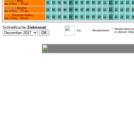
Wohnung
Nike
01
02
03
04
05
06
07
08
09
10
11
12
13
14
15
1
bis 4 Pers. - 75 qm
Wohnung
Neptun
01
02
03
04
05
06
07
08
09
10
11
12
13
14
15
1
bis 4 Pers. - 75 qm
Woh.
Venetian-Galley
01
02
03
04
05
06
07
08
09
10
11
12
13
14
15
1
bis 3 Pers. - 65 qm
Schnellsuche
Zielmonat
:
* Mindestübernac
frei
Betriebsferien
zu diesem Obje