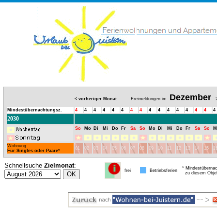
Dezember
< vorheriger Monat
Freimeldungen im
2
Mindestübernachtungsz.
4
4
4
4
4
4
4
4
4
4
4
4
4
4
4
4
2030
So
Mo
Di
Mi
Do
Fr
Sa
So
Mo
Di
Mi
Do
Fr
Sa
So
M
Wohnung
01
02
03
04
05
06
07
08
09
10
11
12
13
14
15
1
Für Singles oder Paare
*
Schnellsuche
Zielmonat
:
* Mindestübernac
frei
Betriebsferien
zu diesem Obje