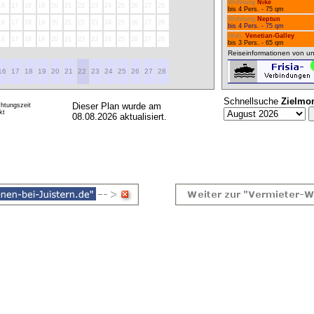
Wohnung
Nike
16
17
18
19
20
21
22
23
24
25
26
27
28
bis 4 Pers. - 75 qm
Wohnung
Neptun
16
17
18
19
20
21
22
23
24
25
26
27
28
bis 4 Pers. - 75 qm
Woh.
Venetian-Galley
16
17
18
19
20
21
22
23
24
25
26
27
28
bis 3 Pers. - 65 qm
Reiseinformationen von un
16
17
18
19
20
21
22
23
24
25
26
27
28
Schnellsuche
Zielmo
Dieser Plan wurde am
htungszeit
kt
08.08.2026 aktualisiert.