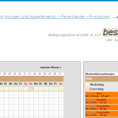
nächster Monat >
7
7
7
7
7
7
7
7
7
7
7
7
7
Mindestübernachtungsz.
2026
Mo
Di
Mi
Do
Fr
Sa
So
Mo
Di
Mi
Do
Fr
Sa
Wohnung
Nixe
16
17
18
19
20
21
22
23
24
25
26
27
28
für 1 Person - 25 qm*
Wohnung
Nymphe
16
17
18
19
20
21
22
23
24
25
26
27
28
bis 2 Pers. - 30 qm
Wohnung
Constantia
16
17
18
19
20
21
22
23
24
25
26
27
28
bis 2 Pers. - 35 qm
Wohnung
Concordia
16
17
18
19
20
21
22
23
24
25
26
27
28
bis 2 Pers. - 35 qm