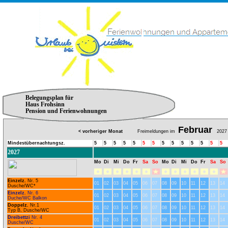
Belegungsplan für
Haus Frohsinn
Pension und Ferienwohnungen
Februar
< vorheriger Monat
Freimeldungen im
2027
Mindestübernachtungsz.
5
5
5
5
5
5
5
5
5
5
5
5
5
5
2027
Mo
Di
Mi
Do
Fr
Sa
So
Mo
Di
Mi
Do
Fr
Sa
So
Einzelz.
Nr. 5
01
02
03
04
05
06
07
08
09
10
11
12
13
14
Dusche/WC*
Einzelz.
Nr. 6
01
02
03
04
05
06
07
08
09
10
11
12
13
14
Duche/WC Balkon
Doppelz.
Nr.1
01
02
03
04
05
06
07
08
09
10
11
12
13
14
Typ B, Dusche/WC
Dreibettzi
Nr. 4
01
02
03
04
05
06
07
08
09
10
11
12
13
14
Dusche/WC