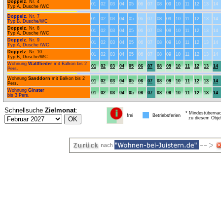
Doppelz.
Nr. 4
01
02
03
04
05
06
07
08
09
10
11
12
13
14
Typ A, Dusche /WC
Doppelz.
Nr. 7
01
02
03
04
05
06
07
08
09
10
11
12
13
14
Typ B, Dusche/WC
Doppelz.
Nr. 8
01
02
03
04
05
06
07
08
09
10
11
12
13
14
Typ A, Dusche /WC
Doppelz.
Nr. 9
01
02
03
04
05
06
07
08
09
10
11
12
13
14
Typ A, Dusche /WC
Doppelz.
Nr. 10
01
02
03
04
05
06
07
08
09
10
11
12
13
14
Typ B, Dusche/WC
Wohnung
Wattflieder
mit Balkon bis 2
01
02
03
04
05
06
07
08
09
10
11
12
13
14
Pers.
Wohnung
Sanddorn
mit Balkon bis 2
01
02
03
04
05
06
07
08
09
10
11
12
13
14
Pers.
Wohnung
Ginster
01
02
03
04
05
06
07
08
09
10
11
12
13
14
bis 3 Pers.
Schnellsuche
Zielmonat
:
* Mindestübernac
frei
Betriebsferien
zu diesem Obje