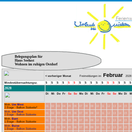
Belegungsplan für
Haus Seelust
Wohnen im ruhigen Ostdorf
Februar
< vorheriger Monat
Freimeldungen im
2028
Mindestübernachtungsz.
5
5
5
5
5
5
5
5
5
5
5
5
5
5
5
5
2028
Di
Mi
Do
Fr
Sa
So
Mo
Di
Mi
Do
Fr
Sa
So
Mo
Di
M
Woh.
Um West
01
02
03
04
05
06
07
08
09
10
11
12
13
14
15
1
2.Etage - Balkon Südseite*
Woh.
Um Oost
01
02
03
04
05
06
07
08
09
10
11
12
13
14
15
1
2.Etage - Balkon Südseite
Woh.
Bant
01
02
03
04
05
06
07
08
09
10
11
12
13
14
15
1
1.Etage - Balkon Südseite
Woh.
Buise
01
02
03
04
05
06
07
08
09
10
11
12
13
14
15
1
1.Etage - Balkon Südseite