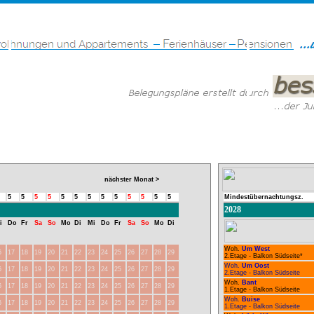
nächster Monat >
5
5
5
5
5
5
5
5
5
5
5
5
5
Mindestübernachtungsz.
2028
i
Do
Fr
Sa
So
Mo
Di
Mi
Do
Fr
Sa
So
Mo
Di
Woh.
Um West
6
17
18
19
20
21
22
23
24
25
26
27
28
29
2.Etage - Balkon Südseite*
Woh.
Um Oost
6
17
18
19
20
21
22
23
24
25
26
27
28
29
2.Etage - Balkon Südseite
Woh.
Bant
6
17
18
19
20
21
22
23
24
25
26
27
28
29
1.Etage - Balkon Südseite
Woh.
Buise
6
17
18
19
20
21
22
23
24
25
26
27
28
29
1.Etage - Balkon Südseite