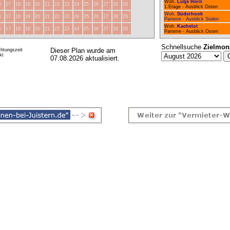
Woh.
Lütje Hörn
6
17
18
19
20
21
22
23
24
25
26
27
28
29
1.Etage - Ausblick Osten
Woh.
Süderhook
6
17
18
19
20
21
22
23
24
25
26
27
28
29
Parterre - Ausblick Süden
Woh.
Kachelot
6
17
18
19
20
21
22
23
24
25
26
27
28
29
Parterre - Ausblick Osten
Schnellsuche
Zielmon
Dieser Plan wurde am
htungszeit
kt
07.08.2026 aktualisiert.