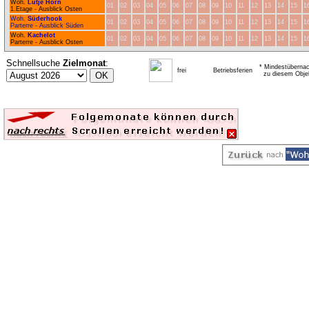
Woh.
Lütje Hörn
01
02
03
04
05
06
07
08
09
10
11
12
13
14
15
1
1.Etage - Ausblick Osten
Woh.
Süderhook
01
02
03
04
05
06
07
08
09
10
11
12
13
14
15
1
Parterre - Ausblick Süden
Woh.
Kachelot
01
02
03
04
05
06
07
08
09
10
11
12
13
14
15
1
Parterre - Ausblick Osten
Schnellsuche
Zielmonat
:
* Mindestübernac
frei
Betriebsferien
zu diesem Obje