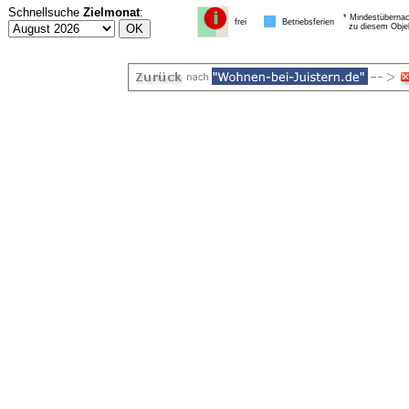
Schnellsuche
Zielmonat
:
* Mindestübernac
frei
Betriebsferien
zu diesem Obje