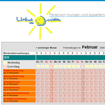
Februar
< vorheriger Monat
Freimeldungen im
2029
Mindestübernachtungsz.
3
3
3
3
3
3
3
3
3
3
3
3
3
3
3
3
2029
Do
Fr
Sa
So
Mo
Di
Mi
Do
Fr
Sa
So
Mo
Di
Mi
Do
F
Wattblickwohnung
01
02
03
04
05
06
07
08
09
10
11
12
13
14
15
1
bis 4 Personen*
Maisonettwohnung
01
02
03
04
05
06
07
08
09
10
11
12
13
14
15
1
bis 4 Personen
Entenwohnung
01
02
03
04
05
06
07
08
09
10
11
12
13
14
15
1
bis 4 Personen
Eulenwohnung
01
02
03
04
05
06
07
08
09
10
11
12
13
14
15
1
bis 4 Personen
Kuckucksheimwohnung
01
02
03
04
05
06
07
08
09
10
11
12
13
14
15
1
bis 4 Personen
Duckdalbenwohnung
01
02
03
04
05
06
07
08
09
10
11
12
13
14
15
1
bis 4 Personen