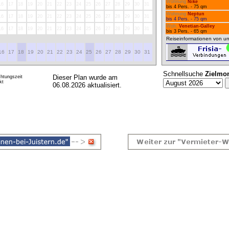
Wohnung
Nike
16
17
18
19
20
21
22
23
24
25
26
27
28
29
30
31
bis 4 Pers. - 75 qm
Wohnung
Neptun
16
17
18
19
20
21
22
23
24
25
26
27
28
29
30
31
bis 4 Pers. - 75 qm
Woh.
Venetian-Galley
16
17
18
19
20
21
22
23
24
25
26
27
28
29
30
31
bis 3 Pers. - 65 qm
Reiseinformationen von un
16
17
18
19
20
21
22
23
24
25
26
27
28
29
30
31
Schnellsuche
Zielmo
Dieser Plan wurde am
htungszeit
kt
06.08.2026 aktualisiert.