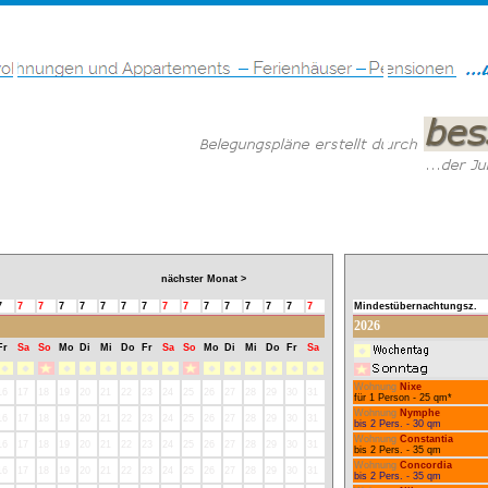
nächster Monat >
7
7
7
7
7
7
7
7
7
7
7
7
7
7
7
7
Mindestübernachtungsz.
2026
Fr
Sa
So
Mo
Di
Mi
Do
Fr
Sa
So
Mo
Di
Mi
Do
Fr
Sa
Wohnung
Nixe
16
17
18
19
20
21
22
23
24
25
26
27
28
29
30
31
für 1 Person - 25 qm*
Wohnung
Nymphe
16
17
18
19
20
21
22
23
24
25
26
27
28
29
30
31
bis 2 Pers. - 30 qm
Wohnung
Constantia
16
17
18
19
20
21
22
23
24
25
26
27
28
29
30
31
bis 2 Pers. - 35 qm
Wohnung
Concordia
16
17
18
19
20
21
22
23
24
25
26
27
28
29
30
31
bis 2 Pers. - 35 qm