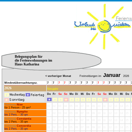
Belegungsplan für
die Ferienwohnungen im
Haus Katharina
Januar
< vorheriger Monat
Freimeldungen im
2026
Mindestübernachtungsz.
7
7
7
7
7
7
7
7
7
7
7
7
7
7
7
2026
Neujahr
Do
Fr
Sa
So
Mo
Di
Mi
Do
Fr
Sa
So
Mo
Di
Mi
Do
Wohnung
Nixe
01
02
03
04
05
06
07
08
09
10
11
12
13
14
15
für 1 Person - 25 qm*
Wohnung
Nymphe
01
02
03
04
05
06
07
08
09
10
11
12
13
14
15
bis 2 Pers. - 30 qm
Wohnung
Constantia
01
02
03
04
05
06
07
08
09
10
11
12
13
14
15
bis 2 Pers. - 35 qm
Wohnung
Concordia
01
02
03
04
05
06
07
08
09
10
11
12
13
14
15
bis 2 Pers. - 35 qm