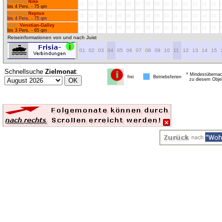
Wohnung
Nike
01
02
03
04
05
06
07
08
09
10
11
12
13
14
15
bis 4 Pers. - 75 qm
Wohnung
Neptun
01
02
03
04
05
06
07
08
09
10
11
12
13
14
15
bis 4 Pers. - 75 qm
Woh.
Venetian-Galley
01
02
03
04
05
06
07
08
09
10
11
12
13
14
15
bis 3 Pers. - 65 qm
Reiseinformationen von und nach Juist
01
02
03
04
05
06
07
08
09
10
11
12
13
14
15
Schnellsuche
Zielmonat
:
* Mindestübernac
frei
Betriebsferien
zu diesem Obje