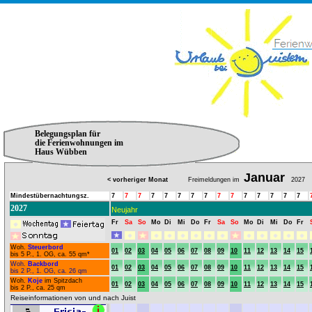
Belegungsplan für
die Ferienwohnungen im
Haus Wübben
Januar
< vorheriger Monat
Freimeldungen im
2027
Mindestübernachtungsz.
7
7
7
7
7
7
7
7
7
7
7
7
7
7
7
2027
Neujahr
Fr
Sa
So
Mo
Di
Mi
Do
Fr
Sa
So
Mo
Di
Mi
Do
Fr
Woh.
Steuerbord
01
02
03
04
05
06
07
08
09
10
11
12
13
14
15
bis 5 P., 1. OG, ca. 55 qm*
Woh.
Backbord
01
02
03
04
05
06
07
08
09
10
11
12
13
14
15
bis 2 P., 1. OG, ca. 26 qm
Woh.
Koje
im Spitzdach
01
02
03
04
05
06
07
08
09
10
11
12
13
14
15
bis 2 P., ca. 25 qm
Reiseinformationen von und nach Juist