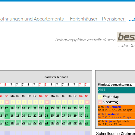
nächster Monat >
7
7
7
7
7
7
7
7
7
7
7
7
7
7
7
7
Mindestübernachtungsz.
2027
Sa
So
Mo
Di
Mi
Do
Fr
Sa
So
Mo
Di
Mi
Do
Fr
Sa
So
Woh.
Steuerbord
16
17
18
19
20
21
22
23
24
25
26
27
28
29
30
31
bis 5 P., 1. OG, ca. 55 qm*
Woh.
Backbord
16
17
18
19
20
21
22
23
24
25
26
27
28
29
30
31
bis 2 P., 1. OG, ca. 26 qm
Woh.
Koje
im Spitzdach
16
17
18
19
20
21
22
23
24
25
26
27
28
29
30
31
bis 2 P., ca. 25 qm
Schnellsuche
Zielmo