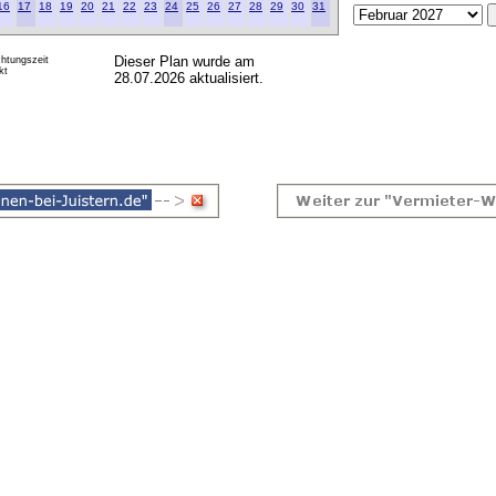
16
17
18
19
20
21
22
23
24
25
26
27
28
29
30
31
Dieser Plan wurde am
htungszeit
kt
28.07.2026 aktualisiert.