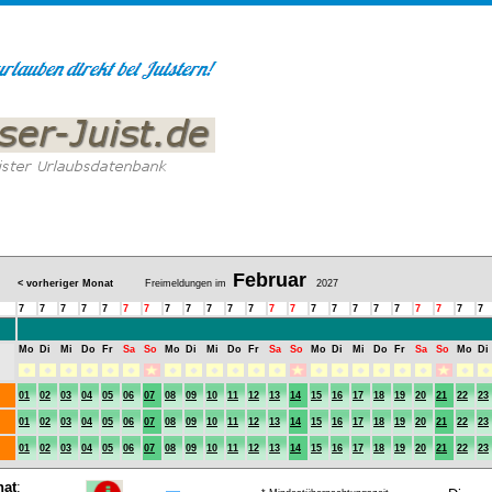
Februar
< vorheriger Monat
Freimeldungen im
2027
7
7
7
7
7
7
7
7
7
7
7
7
7
7
7
7
7
7
7
7
7
7
7
Mo
Di
Mi
Do
Fr
Sa
So
Mo
Di
Mi
Do
Fr
Sa
So
Mo
Di
Mi
Do
Fr
Sa
So
Mo
Di
01
02
03
04
05
06
07
08
09
10
11
12
13
14
15
16
17
18
19
20
21
22
23
01
02
03
04
05
06
07
08
09
10
11
12
13
14
15
16
17
18
19
20
21
22
23
01
02
03
04
05
06
07
08
09
10
11
12
13
14
15
16
17
18
19
20
21
22
23
nat
: