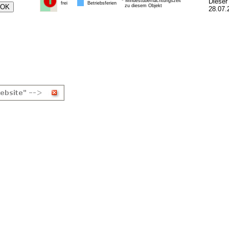
Dieser
* Mindestübernachtungszeit
frei
Betriebsferien
zu diesem Objekt
28.07.2