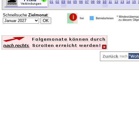
01
02
03
04
05
06
07
08
09
10
11
12
13
14
15
Schnellsuche
Zielmonat
:
* Mindestübernac
frei
Betriebsferien
zu diesem Obje