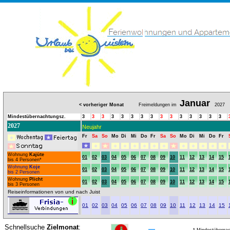
Januar
< vorheriger Monat
Freimeldungen im
2027
Mindestübernachtungsz.
3
3
3
3
3
3
3
3
3
3
3
3
3
3
3
2027
Neujahr
Fr
Sa
So
Mo
Di
Mi
Do
Fr
Sa
So
Mo
Di
Mi
Do
Fr
Wohnung
Kajüte
01
02
03
04
05
06
07
08
09
10
11
12
13
14
15
bis 4 Personen*
Wohnung
Koje
01
02
03
04
05
06
07
08
09
10
11
12
13
14
15
bis 2 Personen
Wohnung
Plicht
01
02
03
04
05
06
07
08
09
10
11
12
13
14
15
bis 3 Personen
Reiseinformationen von und nach Juist
01
02
03
04
05
06
07
08
09
10
11
12
13
14
15
Schnellsuche
Zielmonat
: