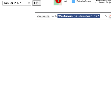
* Mindestübernac
frei
Betriebsferien
zu diesem Obje