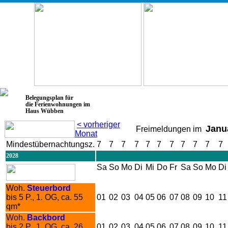
Belegungsplan für
die Ferienwohnungen im
Haus Wübben
< vorheriger
Janu
Freimeldungen im
Monat
Mindestübernachtungsz.
7
7
7
7
7
7
7
7
7
7
7
2028
Sa
So
Mo
Di
Mi
Do
Fr
Sa
So
Mo
Di
Woh.
Steuerbord
bis 5 P., 1. OG, ca. 55
01
02
03
04
05
06
07
08
09
10
11
qm*
Woh.
Backbord
bis 2 P., 1. OG, ca. 26
01
02
03
04
05
06
07
08
09
10
11