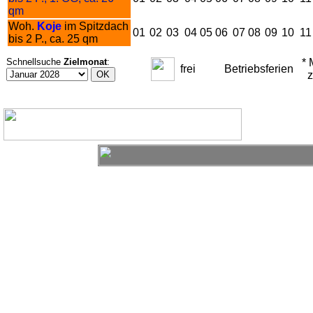
qm
Woh.
Koje
im Spitzdach
01
02
03
04
05
06
07
08
09
10
11
bis 2 P., ca. 25 qm
Schnellsuche
Zielmonat
:
* M
frei
Betriebsferien
zu