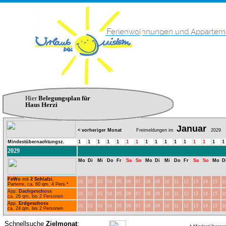
Hier
Belegungsplan für
Haus Herzi
Januar
< vorheriger Monat
Freimeldungen im
2029
Mindestübernachtungsz.
1
1
1
1
1
1
1
1
1
1
1
1
1
1
1
1
2029
Mo
Di
Mi
Do
Fr
Sa
So
Mo
Di
Mi
Do
Fr
Sa
So
Mo
D
FeWo
mit
2 Schlafzi.
01
02
03
04
05
06
07
08
09
10
11
12
13
14
15
1
Parterre, ca. 60 qm, 4 Pers.*
App.
Dachgeschoss
01
02
03
04
05
06
07
08
09
10
11
12
13
14
15
1
ca. 26 qm, bis 2 Personen
App.
Erdgeschoss
01
02
03
04
05
06
07
08
09
10
11
12
13
14
15
1
ca. 24 qm, bis 2 Personen
Schnellsuche
Zielmonat
: