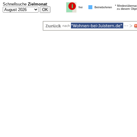
Schnellsuche
Zielmonat
:
* Mindestübernac
frei
Betriebsferien
zu diesem Obje