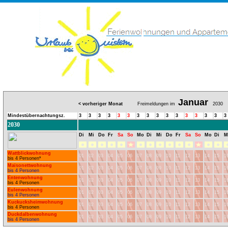
Januar
< vorheriger Monat
Freimeldungen im
2030
Mindestübernachtungsz.
3
3
3
3
3
3
3
3
3
3
3
3
3
3
3
3
2030
Di
Mi
Do
Fr
Sa
So
Mo
Di
Mi
Do
Fr
Sa
So
Mo
Di
M
Wattblickwohnung
01
02
03
04
05
06
07
08
09
10
11
12
13
14
15
1
bis 4 Personen*
Maisonettwohnung
01
02
03
04
05
06
07
08
09
10
11
12
13
14
15
1
bis 4 Personen
Entenwohnung
01
02
03
04
05
06
07
08
09
10
11
12
13
14
15
1
bis 4 Personen
Eulenwohnung
01
02
03
04
05
06
07
08
09
10
11
12
13
14
15
1
bis 4 Personen
Kuckucksheimwohnung
01
02
03
04
05
06
07
08
09
10
11
12
13
14
15
1
bis 4 Personen
Duckdalbenwohnung
01
02
03
04
05
06
07
08
09
10
11
12
13
14
15
1
bis 4 Personen