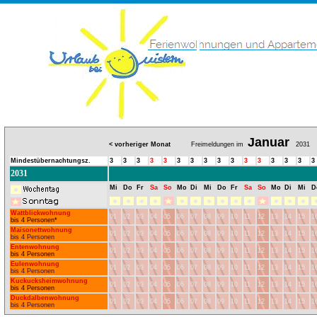
Januar
< vorheriger Monat
Freimeldungen im
2031
Mindestübernachtungsz.
3
3
3
3
3
3
3
3
3
3
3
3
3
3
3
3
2031
Mi
Do
Fr
Sa
So
Mo
Di
Mi
Do
Fr
Sa
So
Mo
Di
Mi
D
Wattblickwohnung
01
02
03
04
05
06
07
08
09
10
11
12
13
14
15
1
bis 4 Personen*
Maisonettwohnung
01
02
03
04
05
06
07
08
09
10
11
12
13
14
15
1
bis 4 Personen
Entenwohnung
01
02
03
04
05
06
07
08
09
10
11
12
13
14
15
1
bis 4 Personen
Eulenwohnung
01
02
03
04
05
06
07
08
09
10
11
12
13
14
15
1
bis 4 Personen
Kuckucksheimwohnung
01
02
03
04
05
06
07
08
09
10
11
12
13
14
15
1
bis 4 Personen
Duckdalbenwohnung
01
02
03
04
05
06
07
08
09
10
11
12
13
14
15
1
bis 4 Personen