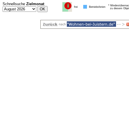
Schnellsuche
Zielmonat
:
* Mindestübernac
frei
Betriebsferien
zu diesem Obje