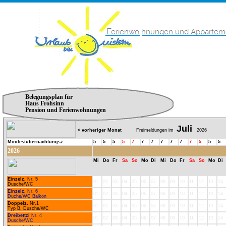
Belegungsplan für
Haus Frohsinn
Pension und Ferienwohnungen
Juli
< vorheriger Monat
Freimeldungen im
2026
Mindestübernachtungsz.
5
5
5
5
7
7
7
7
7
7
7
5
5
5
2026
Mi
Do
Fr
Sa
So
Mo
Di
Mi
Do
Fr
Sa
So
Mo
Di
Einzelz.
Nr. 5
01
02
03
04
05
06
07
08
09
10
11
12
13
14
Dusche/WC
Einzelz.
Nr. 6
01
02
03
04
05
06
07
08
09
10
11
12
13
14
Duche/WC Balkon
Doppelz.
Nr.1
01
02
03
04
05
06
07
08
09
10
11
12
13
14
Typ B, Dusche/WC
Dreibettzi
Nr. 4
01
02
03
04
05
06
07
08
09
10
11
12
13
14
Dusche/WC