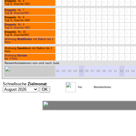
Doppelz.
Nr. 4
01
02
03
04
05
06
07
08
09
10
11
12
13
14
Typ A, Dusche /WC
Doppelz.
Nr. 7
01
02
03
04
05
06
07
08
09
10
11
12
13
14
Typ B, Dusche/WC
Doppelz.
Nr. 8
01
02
03
04
05
06
07
08
09
10
11
12
13
14
Typ A, Dusche /WC
Doppelz.
Nr. 9
01
02
03
04
05
06
07
08
09
10
11
12
13
14
Typ A, Dusche /WC
Doppelz.
Nr. 10
01
02
03
04
05
06
07
08
09
10
11
12
13
14
Typ B, Dusche/WC
Wohnung
Wattflieder
mit Balkon bis 2
01
02
03
04
05
06
07
08
09
10
11
12
13
14
Pers.
Wohnung
Sanddorn
mit Balkon bis 2
01
02
03
04
05
06
07
08
09
10
11
12
13
14
Pers.
Wohnung
Ginster
01
02
03
04
05
06
07
08
09
10
11
12
13
14
bis 3 Pers.
Reiseinformationen von und nach Juist
01
02
03
04
05
06
07
08
09
10
11
12
13
14
Schnellsuche
Zielmonat
:
frei
Betriebsferien