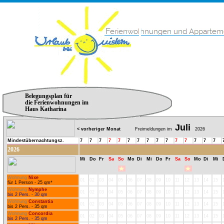
Belegungsplan für
die Ferienwohnungen im
Haus Katharina
Juli
< vorheriger Monat
Freimeldungen im
2026
Mindestübernachtungsz.
7
7
7
7
7
7
7
7
7
7
7
7
7
7
7
2026
Mi
Do
Fr
Sa
So
Mo
Di
Mi
Do
Fr
Sa
So
Mo
Di
Mi
Wohnung
Nixe
01
02
03
04
05
06
07
08
09
10
11
12
13
14
15
für 1 Person - 25 qm*
Wohnung
Nymphe
01
02
03
04
05
06
07
08
09
10
11
12
13
14
15
bis 2 Pers. - 30 qm
Wohnung
Constantia
01
02
03
04
05
06
07
08
09
10
11
12
13
14
15
bis 2 Pers. - 35 qm
Wohnung
Concordia
01
02
03
04
05
06
07
08
09
10
11
12
13
14
15
bis 2 Pers. - 35 qm