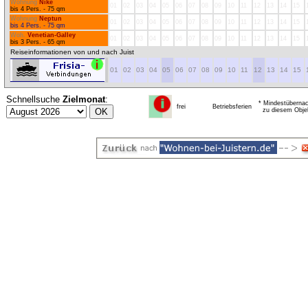
Wohnung
Nike
01
02
03
04
05
06
07
08
09
10
11
12
13
14
15
bis 4 Pers. - 75 qm
Wohnung
Neptun
01
02
03
04
05
06
07
08
09
10
11
12
13
14
15
bis 4 Pers. - 75 qm
Woh.
Venetian-Galley
01
02
03
04
05
06
07
08
09
10
11
12
13
14
15
bis 3 Pers. - 65 qm
Reiseinformationen von und nach Juist
01
02
03
04
05
06
07
08
09
10
11
12
13
14
15
Schnellsuche
Zielmonat
:
* Mindestübernac
frei
Betriebsferien
zu diesem Obje