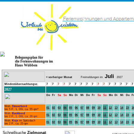
Belegungsplan für
die Ferienwohnungen im
Haus Wübben
Juli
< vorheriger Monat
Freimeldungen im
2027
Mindestübernachtungsz.
7
7
7
7
7
7
7
7
7
7
7
7
7
7
7
7
2027
Do
Fr
Sa
So
Mo
Di
Mi
Do
Fr
Sa
So
Mo
Di
Mi
Do
F
Woh.
Steuerbord
01
02
03
04
05
06
07
08
09
10
11
12
13
14
15
1
bis 5 P., 1. OG, ca. 55 qm*
Woh.
Backbord
01
02
03
04
05
06
07
08
09
10
11
12
13
14
15
1
bis 2 P., 1. OG, ca. 26 qm
Woh.
Koje
im Spitzdach
01
02
03
04
05
06
07
08
09
10
11
12
13
14
15
1
bis 2 P., ca. 25 qm
Schnellsuche
Zielmonat
: