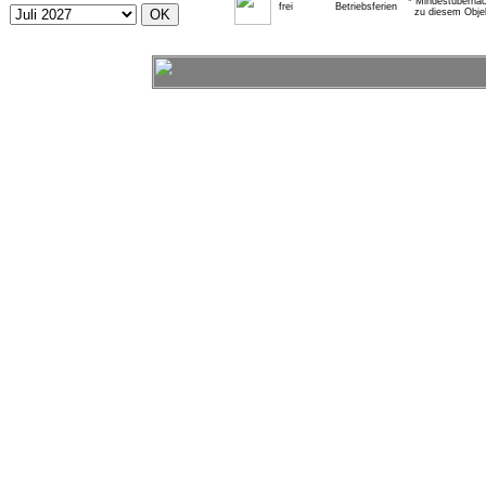
* Mindestübernac
frei
Betriebsferien
zu diesem Obje