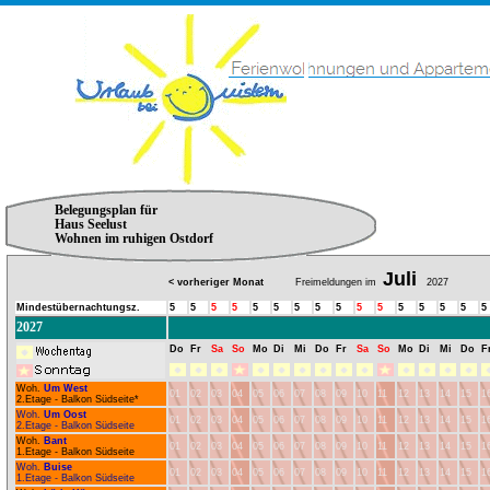
Belegungsplan für
Haus Seelust
Wohnen im ruhigen Ostdorf
Juli
< vorheriger Monat
Freimeldungen im
2027
Mindestübernachtungsz.
5
5
5
5
5
5
5
5
5
5
5
5
5
5
5
5
2027
Do
Fr
Sa
So
Mo
Di
Mi
Do
Fr
Sa
So
Mo
Di
Mi
Do
F
Woh.
Um West
01
02
03
04
05
06
07
08
09
10
11
12
13
14
15
1
2.Etage - Balkon Südseite*
Woh.
Um Oost
01
02
03
04
05
06
07
08
09
10
11
12
13
14
15
1
2.Etage - Balkon Südseite
Woh.
Bant
01
02
03
04
05
06
07
08
09
10
11
12
13
14
15
1
1.Etage - Balkon Südseite
Woh.
Buise
01
02
03
04
05
06
07
08
09
10
11
12
13
14
15
1
1.Etage - Balkon Südseite