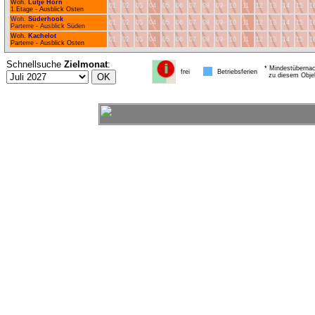
Woh.
Lütje Hörn
01
02
03
04
05
06
07
08
09
10
11
12
13
14
15
1
1.Etage - Ausblick Osten
Woh.
Süderhook
01
02
03
04
05
06
07
08
09
10
11
12
13
14
15
1
Parterre - Ausblick Süden
Woh.
Kachelot
01
02
03
04
05
06
07
08
09
10
11
12
13
14
15
1
Parterre - Ausblick Osten
Schnellsuche
Zielmonat
:
* Mindestübernac
frei
Betriebsferien
zu diesem Obje