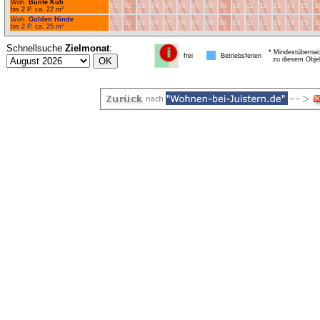
Woh.
Bunte Kuh
01
02
03
04
05
06
07
08
09
10
11
12
13
14
15
1
bis 2 P. ca. 22 m²
Woh.
Golden Hinde
01
02
03
04
05
06
07
08
09
10
11
12
13
14
15
1
bis 2 P. ca. 25 m²
Schnellsuche
Zielmonat
:
* Mindestübernac
frei
Betriebsferien
zu diesem Obje