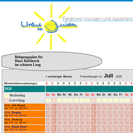
Belegungsplan für
Haus Kiebitzeck
im schönen Loog
Juli
< vorheriger Monat
Freimeldungen im
2028
Mindestübernachtungsz.
3
3
3
3
3
3
3
3
3
3
3
3
3
3
3
3
2028
Sa
So
Mo
Di
Mi
Do
Fr
Sa
So
Mo
Di
Mi
Do
Fr
Sa
S
Woh.
Ark Royal
01
02
03
04
05
06
07
08
09
10
11
12
13
14
15
1
bis 7 P. ca. 83 m²*
Woh.
Beagle
01
02
03
04
05
06
07
08
09
10
11
12
13
14
15
1
bis 4 P. ca. 50 m²
Woh.
Victoria
01
02
03
04
05
06
07
08
09
10
11
12
13
14
15
1
bis 2 P. ca. 36 m²
Woh.
Black Pearl
01
02
03
04
05
06
07
08
09
10
11
12
13
14
15
1
bis 3 P. ca. 43 m²