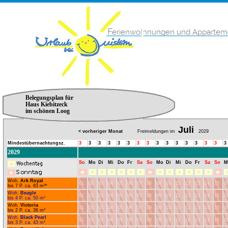
Belegungsplan für
Haus Kiebitzeck
im schönen Loog
Juli
< vorheriger Monat
Freimeldungen im
2029
Mindestübernachtungsz.
3
3
3
3
3
3
3
3
3
3
3
3
3
3
3
3
2029
So
Mo
Di
Mi
Do
Fr
Sa
So
Mo
Di
Mi
Do
Fr
Sa
So
M
Woh.
Ark Royal
01
02
03
04
05
06
07
08
09
10
11
12
13
14
15
1
bis 7 P. ca. 83 m²*
Woh.
Beagle
01
02
03
04
05
06
07
08
09
10
11
12
13
14
15
1
bis 4 P. ca. 50 m²
Woh.
Victoria
01
02
03
04
05
06
07
08
09
10
11
12
13
14
15
1
bis 2 P. ca. 36 m²
Woh.
Black Pearl
01
02
03
04
05
06
07
08
09
10
11
12
13
14
15
1
bis 3 P. ca. 43 m²