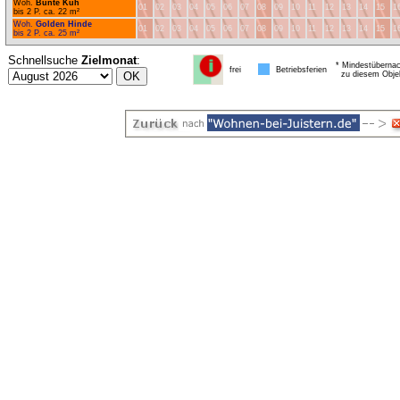
Woh.
Bunte Kuh
01
02
03
04
05
06
07
08
09
10
11
12
13
14
15
1
bis 2 P. ca. 22 m²
Woh.
Golden Hinde
01
02
03
04
05
06
07
08
09
10
11
12
13
14
15
1
bis 2 P. ca. 25 m²
Schnellsuche
Zielmonat
:
* Mindestübernac
frei
Betriebsferien
zu diesem Obje