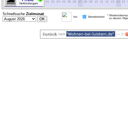
01
02
03
04
05
06
07
08
09
10
11
12
13
14
15
Schnellsuche
Zielmonat
:
* Mindestübernac
frei
Betriebsferien
zu diesem Obje