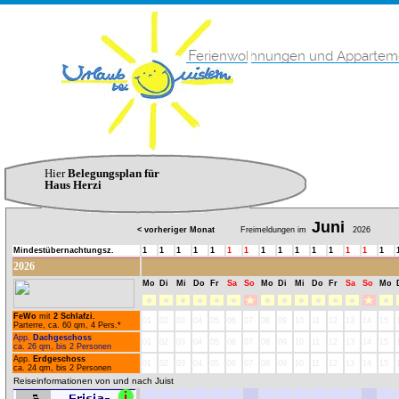
Hier
Belegungsplan für
Haus Herzi
Juni
< vorheriger Monat
Freimeldungen im
2026
Mindestübernachtungsz.
1
1
1
1
1
1
1
1
1
1
1
1
1
1
1
2026
Mo
Di
Mi
Do
Fr
Sa
So
Mo
Di
Mi
Do
Fr
Sa
So
Mo
FeWo
mit
2 Schlafzi.
01
02
03
04
05
06
07
08
09
10
11
12
13
14
15
Parterre, ca. 60 qm, 4 Pers.*
App.
Dachgeschoss
01
02
03
04
05
06
07
08
09
10
11
12
13
14
15
ca. 26 qm, bis 2 Personen
App.
Erdgeschoss
01
02
03
04
05
06
07
08
09
10
11
12
13
14
15
ca. 24 qm, bis 2 Personen
Reiseinformationen von und nach Juist