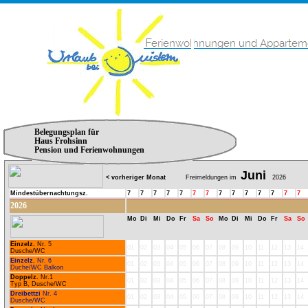
Belegungsplan für
Haus Frohsinn
Pension und Ferienwohnungen
Juni
< vorheriger Monat
Freimeldungen im
2026
Mindestübernachtungsz.
7
7
7
7
7
7
7
7
7
7
7
7
7
7
2026
Mo
Di
Mi
Do
Fr
Sa
So
Mo
Di
Mi
Do
Fr
Sa
So
Einzelz.
Nr. 5
01
02
03
04
05
06
07
08
09
10
11
12
13
14
Dusche/WC
Einzelz.
Nr. 6
01
02
03
04
05
06
07
08
09
10
11
12
13
14
Duche/WC Balkon
Doppelz.
Nr.1
01
02
03
04
05
06
07
08
09
10
11
12
13
14
Typ B, Dusche/WC
Dreibettzi
Nr. 4
01
02
03
04
05
06
07
08
09
10
11
12
13
14
Dusche/WC