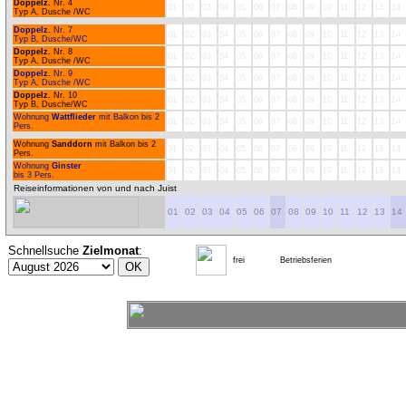
Doppelz.
Nr. 4
01
02
03
04
05
06
07
08
09
10
11
12
13
14
Typ A, Dusche /WC
Doppelz.
Nr. 7
01
02
03
04
05
06
07
08
09
10
11
12
13
14
Typ B, Dusche/WC
Doppelz.
Nr. 8
01
02
03
04
05
06
07
08
09
10
11
12
13
14
Typ A, Dusche /WC
Doppelz.
Nr. 9
01
02
03
04
05
06
07
08
09
10
11
12
13
14
Typ A, Dusche /WC
Doppelz.
Nr. 10
01
02
03
04
05
06
07
08
09
10
11
12
13
14
Typ B, Dusche/WC
Wohnung
Wattflieder
mit Balkon bis 2
01
02
03
04
05
06
07
08
09
10
11
12
13
14
Pers.
Wohnung
Sanddorn
mit Balkon bis 2
01
02
03
04
05
06
07
08
09
10
11
12
13
14
Pers.
Wohnung
Ginster
01
02
03
04
05
06
07
08
09
10
11
12
13
14
bis 3 Pers.
Reiseinformationen von und nach Juist
01
02
03
04
05
06
07
08
09
10
11
12
13
14
Schnellsuche
Zielmonat
:
frei
Betriebsferien