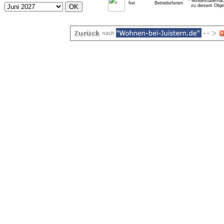
* Mindestübernac
frei
Betriebsferien
zu diesem Obje