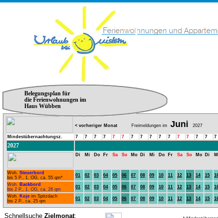
Belegungsplan für
die Ferienwohnungen im
Haus Wübben
Juni
< vorheriger Monat
Freimeldungen im
2027
Mindestübernachtungsz.
7
7
7
7
7
7
7
7
7
7
7
7
7
7
7
7
2027
Di
Mi
Do
Fr
Sa
So
Mo
Di
Mi
Do
Fr
Sa
So
Mo
Di
M
Woh.
Steuerbord
01
02
03
04
05
06
07
08
09
10
11
12
13
14
15
1
bis 5 P., 1. OG, ca. 55 qm*
Woh.
Backbord
01
02
03
04
05
06
07
08
09
10
11
12
13
14
15
1
bis 2 P., 1. OG, ca. 26 qm
Woh.
Koje
im Spitzdach
01
02
03
04
05
06
07
08
09
10
11
12
13
14
15
1
bis 2 P., ca. 25 qm
Schnellsuche
Zielmonat
: