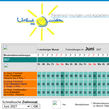
Juni
< vorheriger Monat
Freimeldungen im
2027
Mindestübernachtungsz.
7
7
7
7
7
7
7
7
7
7
7
7
7
7
7
7
2027
Di
Mi
Do
Fr
Sa
So
Mo
Di
Mi
Do
Fr
Sa
So
Mo
Di
M
Im Haus Friesland
FeWo
Friesland
01
02
03
04
05
06
07
08
09
10
11
12
13
14
15
1
Parterre/ bis 4 Pers.*
Im Haus Friesland
FeWo
Memmert Sand
01
02
03
04
05
06
07
08
09
10
11
12
13
14
15
1
1. Etage, 2 Pers.
Im Haus Inselparadies
Fewo
Kachelot
01
02
03
04
05
06
07
08
09
10
11
12
13
14
15
1
bis 4 Pers. /Parterre
Schnellsuche
Zielmonat
:
* Mindestübernac
frei
Betriebsferien
zu diesem Obje