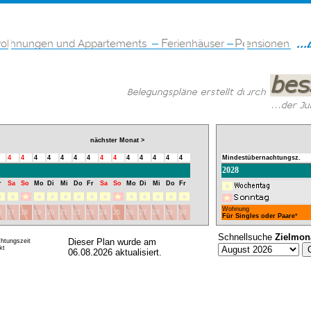
nächster Monat >
4
4
4
4
4
4
4
4
4
4
4
4
4
4
Mindestübernachtungsz.
2028
r
Sa
So
Mo
Di
Mi
Do
Fr
Sa
So
Mo
Di
Mi
Do
Fr
Wohnung
6
17
18
19
20
21
22
23
24
25
26
27
28
29
30
Für Singles oder Paare
*
Schnellsuche
Zielmon
Dieser Plan wurde am
htungszeit
kt
06.08.2026 aktualisiert.