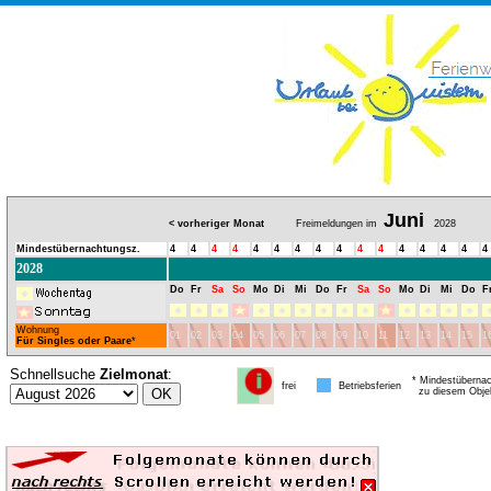
Juni
< vorheriger Monat
Freimeldungen im
2028
Mindestübernachtungsz.
4
4
4
4
4
4
4
4
4
4
4
4
4
4
4
4
2028
Do
Fr
Sa
So
Mo
Di
Mi
Do
Fr
Sa
So
Mo
Di
Mi
Do
F
Wohnung
01
02
03
04
05
06
07
08
09
10
11
12
13
14
15
1
Für Singles oder Paare
*
Schnellsuche
Zielmonat
:
* Mindestübernac
frei
Betriebsferien
zu diesem Obje